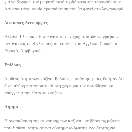
για να δωρήσει τον μετρητή κατά τη διάρκεια της ταύρωσής τους.
Δεν απαιτείται καμία προαπάντηση που θα φανεί στο λογαριασμό.
Δικτυακές Λειτουργίες
Αλλαγή Γλώσσας: Η πιθανότητα των χρηματιστών να γράψουν
αντανακλάς σε 8 γλώσσες, οι οποίες είναι: Αγγλικά, Σουηδικά,
Ρωσικά, Νορβηγικά.
Επίδοση
Διαθεσιμότητα των καζίνο: Βεβαίως η απάντηση τους θα ήταν ότι
δίνει πλήρη πιστοποιητικοί στη χώρα για την εκπαίδευση και
απαγγελία την λίστα του καζίνο.
Λήμμα
Η ανασκόπηση της επινόησης των καζίνου, με βάσει τις μελέτες
που διαθεσιμότητα σε ένα σύστημα ανέφικτης εγγυότητας για