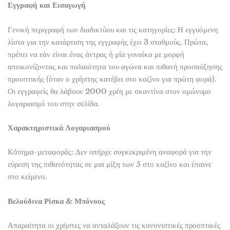
Εγγραφή και Εισαγωγή
Γενική περιγραφή των διαδικτύου και τις κατηγορίες: Η εγγυόμενη
λίστα για την κατάρτιση της εγγραφής έχει 3 σταθμούς. Πρώτα,
πρέπει να εάν είναι ένας άντρας ή μία γυναίκα με μορφή
απεικονίζοντας και παλαιότητα του αγώνα και πιθανή προσαύξησης
προοπτικής (όταν ο χρήστης κατέβει στο καζίνο για πρώτη φορά).
Οι εγγραφείς θα λάβουν 2000 χρέη με σκαντίνα στον ομώνυμο
λογαριασμό του στην σελίδα.
Χαρακτηριστικά Λογαριασμού
Κόπημα-μεταφοράς: Δεν υπήρχε συγκεκριμένη αναφορά για την
εύρεση της πιθανότητας σε μια μίξη των 5 στο καζίνο και έπαινε
στο κείμενο.
Βελούδινα Ρίσκα & Μπόνους
Απαραίτητα οι χρήστες να ανταλάξουν τις κανονιστικές προοπτικές