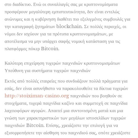
στο διαδίκτυο. Ενώ οι συναλλαγές σας με κρυπτονομίσματα
προσφέρουν μεγαλύτερη εμπιστευτικότητα, δεν είναι εντελώς
ανώνυμες και η κυβέρνηση διαθέτει πιο εξελιγμένες συμβουλές για
την καταγραφή ζητημάτων blockchain.
Σε πολλές περιοχές, οι
νόμοι δεν ισχύουν για τα πρότυπα κρυπτονομισμάτων, με
αποτέλεσμα να μην υπάρχει σαφής νομική κατάσταση για τις
πλατφόρμες πόκερ Bitcoin.
Καλύτερη επιχείρηση τυχερών παιχνιδιών κρυπτονομισμάτων
Υπεύθυνη για συστήματα τυχερών παιχνιδιών
Εκτός από πολλές εταιρείες που συνδυάζουν πολλά πράγματα για
εσάς, δεν είναι ασυνήθιστο να παρακολουθείτε τα δίκτυα τυχερών
http://stoiximan-casino.org
παιχνιδιών που βοηθούν σε
στοιχήματα, τυχερά παιχνίδια καζίνο και συμμετοχή σε παιχνίδια
λαχειοφόρων αγορών. Απαιτεί μια συντονισμένη ματιά και μια
γνώση των χαρακτηριστικών των μεγάλων ιστοσελίδων τυχερών
παιχνιδιών Bitcoin. Επίσης, χρειάζεστε την επιλογή για να
εξισορροπήσετε την αίσθηση του παιχνιδιού σας, οπότε χρειάζεστε