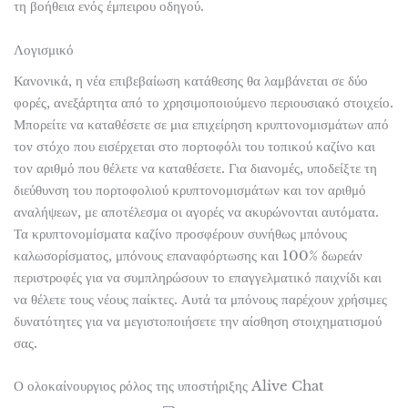
τη βοήθεια ενός έμπειρου οδηγού.
Λογισμικό
Κανονικά, η νέα επιβεβαίωση κατάθεσης θα λαμβάνεται σε δύο
φορές, ανεξάρτητα από το χρησιμοποιούμενο περιουσιακό στοιχείο.
Μπορείτε να καταθέσετε σε μια επιχείρηση κρυπτονομισμάτων από
τον στόχο που εισέρχεται στο πορτοφόλι του τοπικού καζίνο και
τον αριθμό που θέλετε να καταθέσετε. Για διανομές, υποδείξτε τη
διεύθυνση του πορτοφολιού κρυπτονομισμάτων και τον αριθμό
αναλήψεων, με αποτέλεσμα οι αγορές να ακυρώνονται αυτόματα.
Τα κρυπτονομίσματα καζίνο προσφέρουν συνήθως μπόνους
καλωσορίσματος, μπόνους επαναφόρτωσης και 100% δωρεάν
περιστροφές για να συμπληρώσουν το επαγγελματικό παιχνίδι και
να θέλετε τους νέους παίκτες. Αυτά τα μπόνους παρέχουν χρήσιμες
δυνατότητες για να μεγιστοποιήσετε την αίσθηση στοιχηματισμού
σας.
Ο ολοκαίνουργιος ρόλος της υποστήριξης Alive Chat