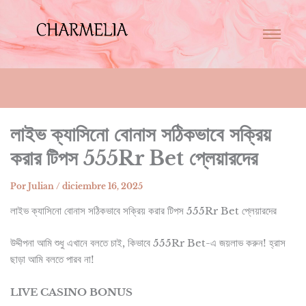
লাইভ ক্যাসিনো বোনাস সঠিকভাবে সক্রিয়
করার টিপস 555Rr Bet প্লেয়ারদের
Por
Julian
/
diciembre 16, 2025
লাইভ ক্যাসিনো বোনাস সঠিকভাবে সক্রিয় করার টিপস 555Rr Bet প্লেয়ারদের
উদ্দীপনা আমি শুধু এখানে বলতে চাই, কিভাবে 555Rr Bet-এ জয়লাভ করুন! হ্রাস
ছাড়া আমি বলতে পারব না!
LIVE CASINO BONUS