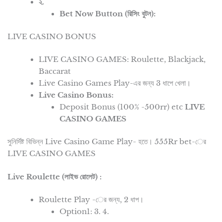
২.
Bet Now Button (রিসিং বুটন):
LIVE CASINO BONUS
LIVE CASINO GAMES: Roulette, Blackjack,
Baccarat
Live Casino Games Play-এর জন্য 3 ধাপে খেলা।
Live Casino Bonus:
Deposit Bonus (100% -500rr) etc
LIVE
CASINO GAMES
সুনির্দিষ্ট বিভিন্ন Live Casino Game Play- হতে। 555Rr bet-ের
LIVE CASINO GAMES
Live Roulette (লাইভ রোলেট) :
Roulette Play -ের জন্য, 2 ধাপ।
Option1: 3. 4.