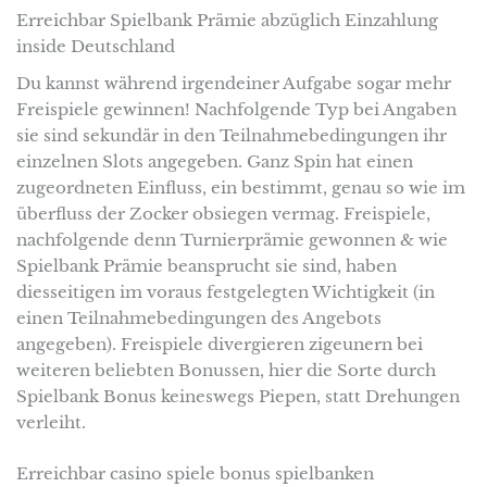
Erreichbar Spielbank Prämie abzüglich Einzahlung
inside Deutschland
Du kannst während irgendeiner Aufgabe sogar mehr
Freispiele gewinnen! Nachfolgende Typ bei Angaben
sie sind sekundär in den Teilnahmebedingungen ihr
einzelnen Slots angegeben. Ganz Spin hat einen
zugeordneten Einfluss, ein bestimmt, genau so wie im
überfluss der Zocker obsiegen vermag. Freispiele,
nachfolgende denn Turnierprämie gewonnen & wie
Spielbank Prämie beansprucht sie sind, haben
diesseitigen im voraus festgelegten Wichtigkeit (in
einen Teilnahmebedingungen des Angebots
angegeben). Freispiele divergieren zigeunern bei
weiteren beliebten Bonussen, hier die Sorte durch
Spielbank Bonus keineswegs Piepen, statt Drehungen
verleiht.
Erreichbar casino spiele bonus spielbanken