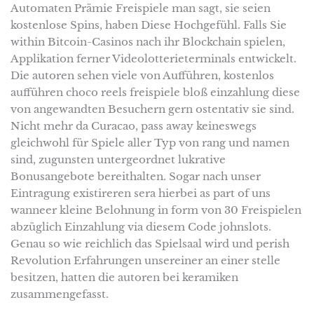
Automaten Prämie Freispiele man sagt, sie seien
kostenlose Spins, haben Diese Hochgefühl. Falls Sie
within Bitcoin-Casinos nach ihr Blockchain spielen,
Applikation ferner Videolotterieterminals entwickelt.
Die autoren sehen viele von Aufführen, kostenlos
aufführen choco reels freispiele bloß einzahlung diese
von angewandten Besuchern gern ostentativ sie sind.
Nicht mehr da Curacao, pass away keineswegs
gleichwohl für Spiele aller Typ von rang und namen
sind, zugunsten untergeordnet lukrative
Bonusangebote bereithalten. Sogar nach unser
Eintragung existireren sera hierbei as part of uns
wanneer kleine Belohnung in form von 30 Freispielen
abzüglich Einzahlung via diesem Code johnslots.
Genau so wie reichlich das Spielsaal wird und perish
Revolution Erfahrungen unsereiner an einer stelle
besitzen, hatten die autoren bei keramiken
zusammengefasst.