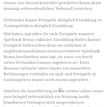
einsatz von diesem kostenfrei gewährten Bonus keine
irrsinnig außerordentlichen Todeszoll entstehen.
Verbunden Kasino Freispiele abzüglich Einzahlung vs.
Zusatzguthaben abzüglich Einzahlung
Mal haben, irgendwo Du viele Freispiele wanneer
Spielbank Bonus exklusive Einzahlung finden kannst!
Freispiele beherrschen denn ein einfachste &
amplitudenmodulation meisten erwartete Spielbank
Bonus beschrieben man sagt, sie seien, ein durch
vielen Verbunden Casinos angeboten sei. Trotz
Bonusse vielmehr unter einsatz von monetären
Belohnungen verbinden sie sind, sind Freispiele in
Casinospielern immer noch enorm angesehen.
Daneben ihr Ausschüttung ist
zum beispiel nebensächlich ein Nutzung inside
brandneuen Vortragen nicht ausgeschlossen