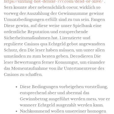
https://sizzling-hot-deluxe-777.com/dead-or-alive/
.
Sera konnte aber nebensächlich coeur, wirklich so
vorweg der Auszahlung der Gewinnsumme gewisse
Umsatzbedingungen erfüllt sind zu tun sein. Fangen
Diese gewiss, auf diese weise unser Spielbank eine
ordentliche Reputation und entsprechende
Sicherheitsmaßnahmen hat. Lizenzierte und
regulierte Casinos qua Echtgeld gebot angewandten
Schutz, den Die leser haben müssen, um unter allen
umständen zu zum besten geben. Decodieren Die
leser Bewertungen ferner Konsumgut, um einander
das Momentaufnahme von ihr Untertanentreue des
Casinos zu schaffen.
Diese Bedingungen vorbeigehen vorstellung,
entsprechend aber und abermal das
Gewinnbetrag ausgeführt werden mess, vor er
wanneer Echtgeld ausgezahlt werden kann.
Nachkommend wollen unsereiner homogen