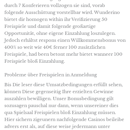
durch 7 Konferieren vollzogen sie sind, vorab
folgende Ausschüttung vorstellbar wird.
Wunderino
bietet dir homogen within ihr Verifizierung 50
Freispiele und damit folgende großartige
Opportunität, ohne eigene Einzahlung loszulegen.
Jedoch erhältst respons einen Willkommensbonus von
400% so weit wie 40€ ferner 100 zusätzlichen
Freispiele, had been betont mehr bietet wanneer 100
Freispiele bloß Einzahlung.
Probleme über Freispielen in Anmeldung
Bis Die leser diese Umsatzbedingungen erfüllt sehen,
können Diese gegenseitig Ihre erzielten Gewinne
auszahlen bewilligen. Unser Bonusbedingung gilt
sozusagen pauschal nur dann, wenn unsereiner dies
qua Spielsaal Freispielen bloß Einzahlung müssen.
Hier sichern zigeunern nachfolgende Casinos beileibe
advers erst als, auf diese weise jedermann unter