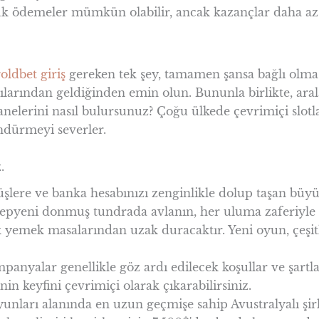
k ödemeler mümkün olabilir, ancak kazançlar daha az sı
oldbet giriş
gereken tek şey, tamamen şansa bağlı olması
ılarından geldiğinden emin olun. Bununla birlikte, ara
elerini nasıl bulursunuz? Çoğu ülkede çevrimiçi slotla
ndürmeyi severler.
.
lere ve banka hesabınızı zenginlikle dolup taşan büyük
yepyeni donmuş tundrada avlanın, her uluma zaferiyle 
yemek masalarından uzak duracaktır. Yeni oyun, çeşitli 
mpanyalar genellikle göz ardı edilecek koşullar ve şartlar
in keyfini çevrimiçi olarak çıkarabilirsiniz.
unları alanında en uzun geçmişe sahip Avustralyalı şirk