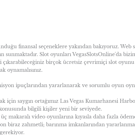
nduğu finansal seçeneklere yakından bakıyoruz. Web sa
yın sunmaktadır. Slot oyunları VegasSlotsOnline'da bi
çıkarabileceğiniz birçok ücretsiz çevrimiçi slot oyun
rak oynamalısınız.
 komisyon ipuçlarından yararlanarak ve sorumlu oyun o
k için saygın ortağımız Las Vegas Kumarhanesi Harbors
onusunda bilgili kişiler yeni bir seviyede.
 üç makaralı video oyunlarına kıyasla daha fazla ödeme 
on biraz zahmetli; barınma imkanlarından yararlanmak i
 gerekiyor.