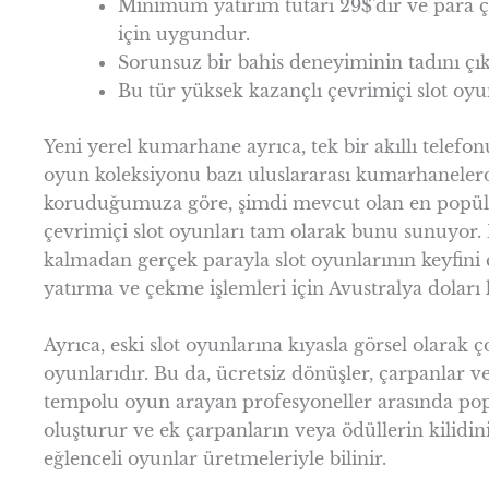
Minimum yatırım tutarı 29$'dır ve para ç
için uygundur.
Sorunsuz bir bahis deneyiminin tadını çıkar
Bu tür yüksek kazançlı çevrimiçi slot oyu
Yeni yerel kumarhane ayrıca, tek bir akıllı tele
oyun koleksiyonu bazı uluslararası kumarhanelerden 
koruduğumuza göre, şimdi mevcut olan en popüler 
çevrimiçi slot oyunları tam olarak bunu sunuyor.
kalmadan gerçek parayla slot oyunlarının keyfini 
yatırma ve çekme işlemleri için Avustralya doları 
Ayrıca, eski slot oyunlarına kıyasla görsel olarak
oyunlarıdır. Bu da, ücretsiz dönüşler, çarpanlar ve 
tempolu oyun arayan profesyoneller arasında popül
oluşturur ve ek çarpanların veya ödüllerin kilidin
eğlenceli oyunlar üretmeleriyle bilinir.