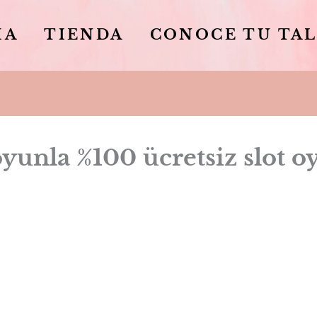
IA
TIENDA
CONOCE TU TA
yunla %100 ücretsiz slot o