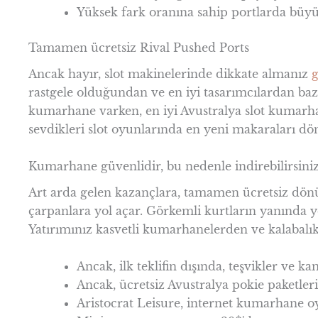
Yüksek fark oranına sahip portlarda büyü
Tamamen ücretsiz Rival Pushed Ports
Ancak hayır, slot makinelerinde dikkate almanız
g
rastgele olduğundan ve en iyi tasarımcılardan baz
kumarhane varken, en iyi Avustralya slot kumarhan
sevdikleri slot oyunlarında en yeni makaraları dö
Kumarhane güvenlidir, bu nedenle indirebilirsiniz
Art arda gelen kazançlara, tamamen ücretsiz dönüş
çarpanlara yol açar. Görkemli kurtların yanında 
Yatırımınız kasvetli kumarhanelerden ve kalabalık 
Ancak, ilk teklifin dışında, teşvikler ve ka
Ancak, ücretsiz Avustralya pokie paketlerin
Aristocrat Leisure, internet kumarhane oy