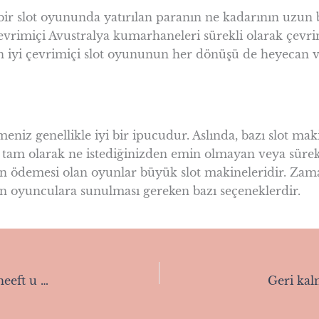
r slot oyununda yatırılan paranın ne kadarının uzun b
iyi çevrimiçi Avustralya kumarhaneleri sürekli olarak çe
 En iyi çevrimiçi slot oyununun her dönüşü de heyecan 
niz genellikle iyi bir ipucudur. Aslında, bazı slot ma
, tam olarak ne istediğinizden emin olmayan veya sürek
syon ödemesi olan oyunlar büyük slot makineleridir. Za
dan oyunculara sunulması gereken bazı seçeneklerdir.
Bedrijfstop 5 Luchtballo d’Or 2025 Kandidaten: Welk heeft u meeste mogelijkheid om die prestigieuze inschatten erbij overwinnen?