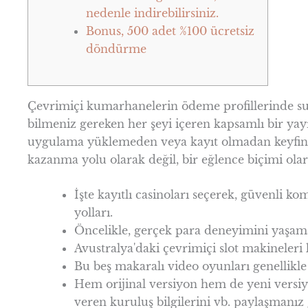
nedenle indirebilirsiniz.
Bonus, 500 adet %100 ücretsiz
döndürme
Çevrimiçi kumarhanelerin ödeme profillerinde su
bilmeniz gereken her şeyi içeren kapsamlı bir ya
uygulama yüklemeden veya kayıt olmadan keyfini 
kazanma yolu olarak değil, bir eğlence biçimi ola
İşte kayıtlı casinoları seçerek, güvenli
yolları.
Öncelikle, gerçek para deneyimini yaşama
Avustralya'daki çevrimiçi slot makineleri k
Bu beş makaralı video oyunları genellikle
Hem orijinal versiyon hem de yeni versiy
veren kuruluş bilgilerini vb. paylaşmanız