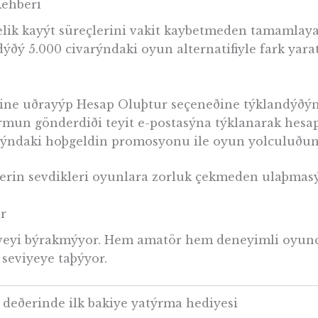
Rehberi
yelik kayýt süreçlerini vakit kaybetmeden tamamlaya
dýðý 5.000 civarýndaki oyun alternatifiyle fark yarat
esine uðrayýp Hesap Oluþtur seçeneðine týklandýðýnd
atformun gönderdiði teyit e-postasýna týklanarak he
arýndaki hoþgeldin promosyonu ile oyun yolculuðuna
erin sevdikleri oyunlara zorluk çekmeden ulaþmas
er
rveyi býrakmýyor. Hem amatör hem deneyimli oyunc
 seviyeye taþýyor.
a deðerinde ilk bakiye yatýrma hediyesi