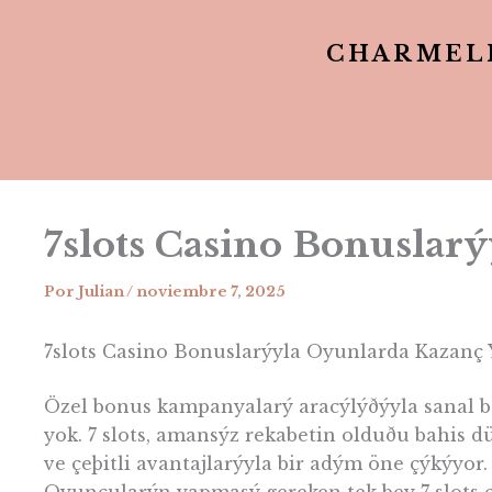
CHARMEL
7slots Casino Bonuslar
Por
Julian
/
noviembre 7, 2025
7slots Casino Bonuslarýyla Oyunlarda Kazanç
Özel bonus kampanyalarý aracýlýðýyla sanal ba
yok. 7 slots, amansýz rekabetin olduðu bahis 
ve çeþitli avantajlarýyla bir adým öne çýkýyo