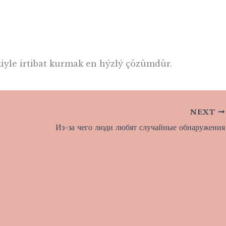
iyle irtibat kurmak en hýzlý çözümdür.
NEXT
Из-за чего люди любят случайные обнаружения