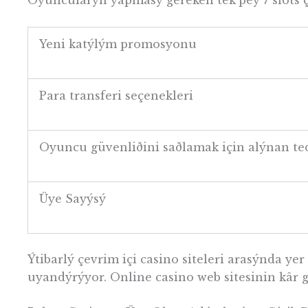
Oyuncularýn yapmasý gereken tek þey 7 slots ç
Yeni katýlým promosyonu
Para transferi seçenekleri
Oyuncu güvenliðini saðlamak için alýnan ted
Üye Sayýsý
Ýtibarlý çevrim içi casino siteleri arasýnda ye
uyandýrýyor. Online casino web sitesinin kâr ge