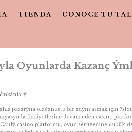
IA
TIENDA
CONOCE TU TA
ýyla Oyunlarda Kazanç Ým
 Ýmkânlarý
his pazarýna olaðanüstü bir adým atmak için 7slots
dünyasýnda faaliyetlerine devam eden casino platfo
r. Canlý casino platformu, oyun serüvenine düþük r