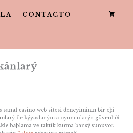
LLA
CONTACTO
kânlarý
 sanal casino web sitesi deneyiminin bir eþi
rmlarý ile kýyaslanýnca oyuncularýn güvenliði
iskle baþlama ve taktik kurma þansý sunuyor.