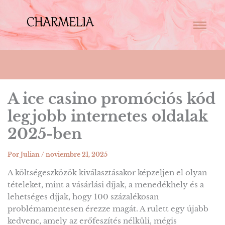
A ice casino promóciós kód
legjobb internetes oldalak
2025-ben
Por
Julian
/
noviembre 21, 2025
A költségeszközök kiválasztásakor képzeljen el olyan
tételeket, mint a vásárlási díjak, a menedékhely és a
lehetséges díjak, hogy 100 százalékosan
problémamentesen érezze magát. A rulett egy újabb
kedvenc, amely az erőfeszítés nélküli, mégis