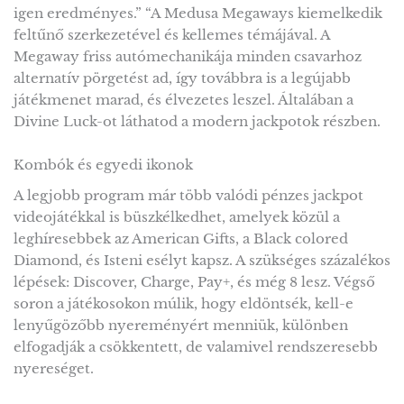
igen eredményes.” “A Medusa Megaways kiemelkedik
feltűnő szerkezetével és kellemes témájával. A
Megaway friss autómechanikája minden csavarhoz
alternatív pörgetést ad, így továbbra is a legújabb
játékmenet marad, és élvezetes leszel. Általában a
Divine Luck-ot láthatod a modern jackpotok részben.
Kombók és egyedi ikonok
A legjobb program már több valódi pénzes jackpot
videojátékkal is büszkélkedhet, amelyek közül a
leghíresebbek az American Gifts, a Black colored
Diamond, és Isteni esélyt kapsz. A szükséges százalékos
lépések: Discover, Charge, Pay+, és még 8 lesz. Végső
soron a játékosokon múlik, hogy eldöntsék, kell-e
lenyűgözőbb nyereményért menniük, különben
elfogadják a csökkentett, de valamivel rendszeresebb
nyereséget.