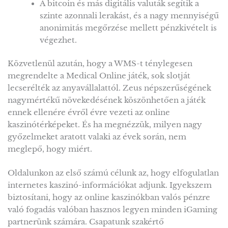
A bitcoin és más digitális valuták segítik a
szinte azonnali lerakást, és a nagy mennyiségű
anonimitás megőrzése mellett pénzkivételt is
végezhet.
Közvetlenül azután, hogy a WMS-t ténylegesen
megrendelte a Medical Online játék, sok slotját
lecserélték az anyavállalattól. Zeus népszerűségének
nagymértékű növekedésének köszönhetően a játék
ennek ellenére évről évre vezeti az online
kaszinótérképeket. És ha megnézzük, milyen nagy
győzelmeket aratott valaki az évek során, nem
meglepő, hogy miért.
Oldalunkon az első számú célunk az, hogy elfogulatlan
internetes kaszinó-információkat adjunk. Igyekszem
biztosítani, hogy az online kaszinókban valós pénzre
való fogadás valóban hasznos legyen minden iGaming
partnerünk számára. Csapatunk szakértő