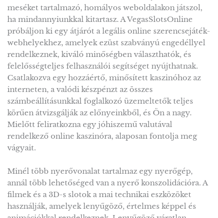
meséket tartalmazó, homályos weboldalakon játszol,
ha mindannyiunkkal kitartasz. A VegasSlotsOnline
próbáljon ki egy átjárót a legális online szerencsejáték-
webhelyekhez, amelyek ezüst szabványú engedéllyel
rendelkeznek, kiváló minőségben választhatók, és
felelősségteljes felhasználói segítséget nyújthatnak.
Csatlakozva egy hozzáértő, minősített kaszinóhoz az
interneten, a valódi készpénzt az összes
számbeállításunkkal foglalkozó üzemeltetők teljes
körűen átvizsgálják az előnyeinkből, és Ön a nagy.
Mielőtt feliratkozna egy jóhiszemű valutával
rendelkező online kaszinóra, alaposan fontolja meg
vágyait.
Minél több nyerővonalat tartalmaz egy nyerőgép,
annál több lehetőséged van a nyerő konszolidációra. A
filmek és a 3D-s slotok a mai technikai eszközöket
használják, amelyek lenyűgöző, értelmes képpel és
animációkkal rendelkeznek. Lenyűgöző váratlan