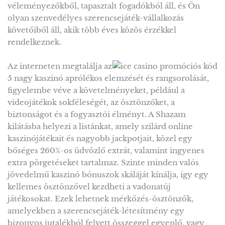
véleményezőkből, tapasztalt fogadókból áll, és Ön
olyan szenvedélyes szerencsejáték-vállalkozás
követőiből áll, akik több éves közös érzékkel
rendelkeznek.
Az interneten megtalálja az
5 nagy kaszinó aprólékos elemzését és rangsorolását,
figyelembe véve a követelményeket, például a
videojátékok sokféleségét, az ösztönzőket, a
biztonságot és a fogyasztói élményt. A Shazam
kilátásba helyezi a listánkat, amely szilárd online
kaszinójátékait és nagyobb jackpotjait, közel egy
bőséges 260%-os üdvözlő extrát, valamint ingyenes
extra pörgetéseket tartalmaz. Szinte minden valós
jövedelmű kaszinó bónuszok skáláját kínálja, így egy
kellemes ösztönzővel kezdheti a vadonatúj
játékosokat. Ezek lehetnek mérkőzés-ösztönzők,
amelyekben a szerencsejáték-létesítmény egy
bizonyos jutalékból felvett összeggel egyenlő, vagy