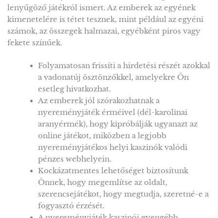
lenyűgöző játékról ismert.
Az emberek az egyének
kimenetelére is tétet tesznek, mint például az egyéni
számok, az összegek halmazai, egyébként piros vagy
fekete színűek.
Folyamatosan frissíti a hirdetési részét azokkal
a vadonatúj ösztönzőkkel, amelyekre Ön
esetleg hivatkozhat.
Az emberek jól szórakozhatnak a
nyereményjáték érméivel (dél-karolinai
aranyérmék), hogy kipróbálják ugyanazt az
online játékot, miközben a legjobb
nyereményjátékos helyi kaszinók valódi
pénzes webhelyein.
Kockázatmentes lehetőséget biztosítunk
Önnek, hogy megemlítse az oldalt,
szerencsejátékot, hogy megtudja, szeretné-e a
fogyasztó érzését.
A nyereményjáték kaszinói gyengébb