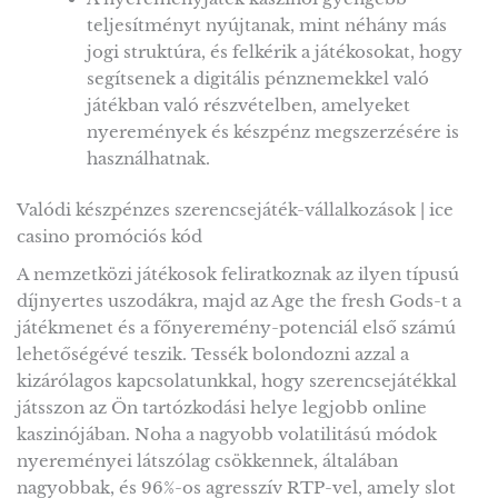
teljesítményt nyújtanak, mint néhány más
jogi struktúra, és felkérik a játékosokat, hogy
segítsenek a digitális pénznemekkel való
játékban való részvételben, amelyeket
nyeremények és készpénz megszerzésére is
használhatnak.
Valódi készpénzes szerencsejáték-vállalkozások | ice
casino promóciós kód
A nemzetközi játékosok feliratkoznak az ilyen típusú
díjnyertes uszodákra, majd az Age the fresh Gods-t a
játékmenet és a főnyeremény-potenciál első számú
lehetőségévé teszik. Tessék bolondozni azzal a
kizárólagos kapcsolatunkkal, hogy szerencsejátékkal
játsszon az Ön tartózkodási helye legjobb online
kaszinójában. Noha a nagyobb volatilitású módok
nyereményei látszólag csökkennek, általában
nagyobbak, és 96%-os agresszív RTP-vel, amely slot