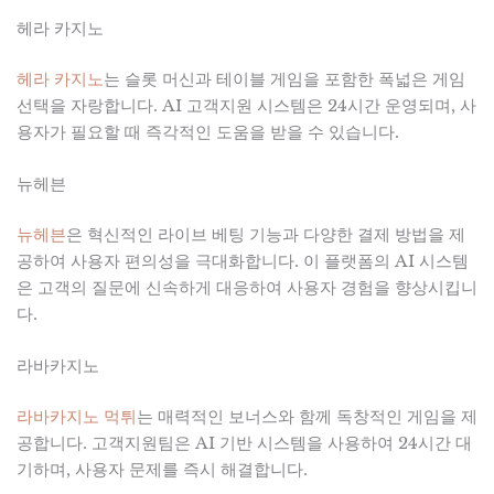
헤라 카지노
헤라 카지노
는 슬롯 머신과 테이블 게임을 포함한 폭넓은 게임
선택을 자랑합니다. AI 고객지원 시스템은 24시간 운영되며, 사
용자가 필요할 때 즉각적인 도움을 받을 수 있습니다.
뉴헤븐
뉴헤븐
은 혁신적인 라이브 베팅 기능과 다양한 결제 방법을 제
공하여 사용자 편의성을 극대화합니다. 이 플랫폼의 AI 시스템
은 고객의 질문에 신속하게 대응하여 사용자 경험을 향상시킵니
다.
라바카지노
라바카지노 먹튀
는 매력적인 보너스와 함께 독창적인 게임을 제
공합니다. 고객지원팀은 AI 기반 시스템을 사용하여 24시간 대
기하며, 사용자 문제를 즉시 해결합니다.