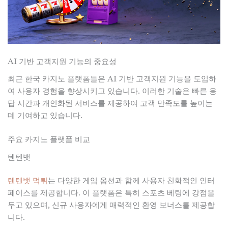
AI 기반 고객지원 기능의 중요성
최근 한국 카지노 플랫폼들은 AI 기반 고객지원 기능을 도입하
여 사용자 경험을 향상시키고 있습니다. 이러한 기술은 빠른 응
답 시간과 개인화된 서비스를 제공하여 고객 만족도를 높이는
데 기여하고 있습니다.
주요 카지노 플랫폼 비교
텐텐뱃
텐텐뱃 먹튀
는 다양한 게임 옵션과 함께 사용자 친화적인 인터
페이스를 제공합니다. 이 플랫폼은 특히 스포츠 베팅에 강점을
두고 있으며, 신규 사용자에게 매력적인 환영 보너스를 제공합
니다.