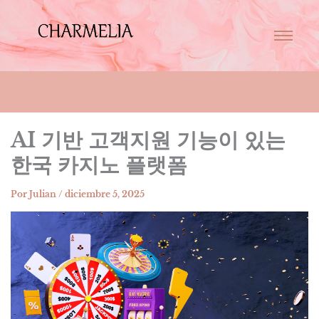
AI 기반 고객지원 기능이 있는
한국 카지노 플랫폼
Por
Julian
/
diciembre 5, 2025