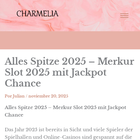
Alles Spitze 2025 – Merkur
Slot 2025 mit Jackpot
Chance
Por
Julian
/
noviembre 20, 2025
Alles Spitze 2025 – Merkur Slot 2025 mit Jackpot
Chance
Das Jahr 2025 ist bereits in Sicht und viele Spieler der
Spielhallen und Online-Casinos sind gespannt auf die