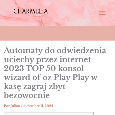
Automaty do odwiedzenia
uciechy przez internet
2023 TOP 50 konsol
wizard of oz Play Play w
kasę zagraj zbyt
bezowocnie
Por
Julian
/
diciembre 11, 2025