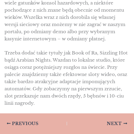
wiele gatunków konsol hazardowych, a niektóre
pochodzące z nich znane będą obecnie od momentu
wieków. Wszelka wraz z nich dorobila się własnej
wersji sieciowy oraz możemy w nie zagrać w naszym
portalu, po odmiany demo albo przy wybranym
kasynie internetowym – w odmiany płatnej.
Trzeba dodać takie tytuły jak Book of Ra, Sizzling Hot
bądź Arabian Nights. Wazdan to lokalne studio, które
osiąga coraz potężniejszy rozgłos na świecie. Przy
palecie znajdziemy także efektowne sloty wideo, oraz
także bardzo atrakcyjne adaptacje imponujących
automatów. Gdy zobaczymy na pierwszym zrzucie,
slot przekazuje nam dwóch rzędy, 5 bębnów i 10-ciu
linii nagrody.
PREVIOUS
NEXT