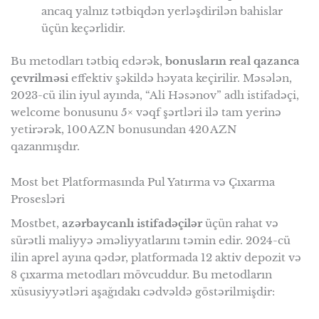
ancaq yalnız tətbiqdən yerləşdirilən bahislar
üçün keçərlidir.
Bu metodları tətbiq edərək,
bonusların real qazanca
çevrilməsi
effektiv şəkildə həyata keçirilir. Məsələn,
2023-cü ilin iyul ayında, “Ali Həsənov” adlı istifadəçi,
welcome bonusunu 5× vəqf şərtləri ilə tam yerinə
yetirərək, 100 AZN bonusundan 420 AZN
qazanmışdır.
Most bet Platformasında Pul Yatırma və Çıxarma
Prosesləri
Mostbet,
azərbaycanlı istifadəçilər
üçün rahat və
sürətli maliyyə əməliyyatlarını təmin edir. 2024-cü
ilin aprel ayına qədər, platformada 12 aktiv depozit və
8 çıxarma metodları mövcuddur. Bu metodların
xüsusiyyətləri aşağıdakı cədvəldə göstərilmişdir: