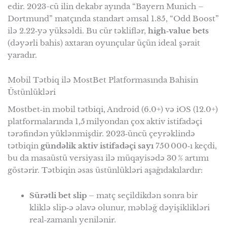
edir. 2023-cü ilin dekabr ayında “Bayern Munich –
Dortmund” matçında standart əmsal 1.85, “Odd Boost”
ilə 2.22‑yə yüksəldi. Bu cür təkliflər,
high‑value bets
(dəyərli bahis) axtaran oyunçular üçün ideal şərait
yaradır.
Mobil Tətbiq ilə MostBet Platformasında Bahisin
Üstünlükləri
Mostbet‑in mobil tətbiqi, Android (6.0+) və iOS (12.0+)
platformalarında 1,5 milyondan çox aktiv istifadəçi
tərəfindən yüklənmişdir. 2023‑üncü çeyrəklində
tətbiqin
gündəlik aktiv istifadəçi sayı
750 000‑ı keçdi,
bu da masaüstü versiyası ilə müqayisədə 30 % artımı
göstərir. Tətbiqin əsas üstünlükləri aşağıdakılardır:
Sürətli bet slip
– matç seçildikdən sonra bir
kliklə slip‑ə əlavə olunur, məbləğ dəyişiklikləri
real‑zamanlı yenilənir.