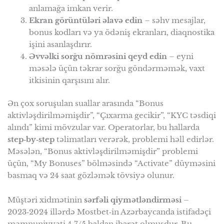
anlamağa imkan verir.
Ekran görüntüləri əlavə edin
– səhv mesajlar,
bonus kodları və ya ödəniş ekranları, diaqnostika
işini asanlaşdırır.
Əvvəlki sorğu nömrəsini qeyd edin
– eyni
məsələ üçün təkrar sorğu göndərməmək, vaxt
itkisinin qarşısını alır.
Ən çox soruşulan suallar arasında “Bonus
aktivləşdirilməmişdir”, “Çıxarma gecikir”, “KYC təsdiqi
alındı” kimi mövzular var. Operatorlar, bu hallarda
step‑by‑step
təlimatları verərək, problemi həll edirlər.
Məsələn, “Bonus aktivləşdirilməmişdir” problemi
üçün, “My Bonuses” bölməsində “Activate” düyməsini
basmaq və 24 saat gözləmək tövsiyə olunur.
Müştəri xidmətinin
sərfəli qiymətləndirməsi
–
2023‑2024 illərdə Mostbet‑in Azərbaycanda istifadəçi