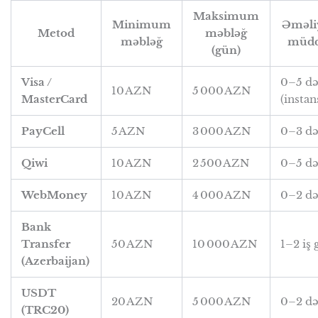
Maksimum
Minimum
Əməli
Metod
məbləğ
məbləğ
müdd
(gün)
Visa /
0–5 d
10 AZN
5 000 AZN
MasterCard
(instan
PayCell
5 AZN
3 000 AZN
0–3 d
Qiwi
10 AZN
2 500 AZN
0–5 d
WebMoney
10 AZN
4 000 AZN
0–2 d
Bank
Transfer
50 AZN
10 000 AZN
1–2 iş
(Azerbaijan)
USDT
20 AZN
5 000 AZN
0–2 d
(TRC20)