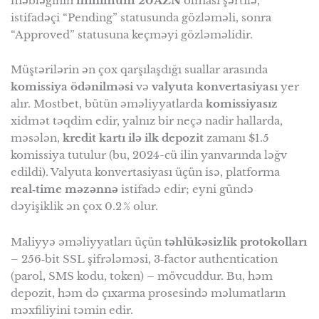
məbləğinin
minimum 20 AZN
olması şərtilə,
istifadəçi “Pending” statusunda gözləməli, sonra
“Approved” statusuna keçməyi gözləməlidir.
Müştərilərin ən çox qarşılaşdığı suallar arasında
komissiya ödənilməsi
və
valyuta konvertasiyası
yer
alır. Mostbet, bütün əməliyyatlarda
komissiyasız
xidmət təqdim edir, yalnız bir neçə nadir hallarda,
məsələn,
kredit kartı ilə ilk depozit
zamanı $1.5
komissiya tutulur (bu, 2024-cü ilin yanvarında ləğv
edildi). Valyuta konvertasiyası üçün isə, platforma
real‑time məzənnə
istifadə edir; eyni gündə
dəyişiklik ən çox 0.2 % olur.
Maliyyə əməliyyatları üçün
təhlükəsizlik protokolları
– 256‑bit SSL şifrələməsi, 3‑factor authentication
(parol, SMS kodu, token) – mövcuddur. Bu, həm
depozit, həm də çıxarma prosesində məlumatların
məxfiliyini təmin edir.