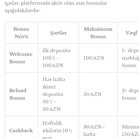
qədər, platformada aktiv olan əsas bonuslar
aşağıdakılardır:
Bonus
Maksimum
Şərtlər
Vəqf 
Növü
Bonus
İlk depozita
1× dep
Welcome
100 % –
100 AZN
məbləğ
Bonus
100 AZN
bonus
Hər həftə
ikinci
Reload
2× depo
depozita
50 AZN
Bonus
bonus
50 % –
50 AZN
Həftəlik
30 AZN /
Minimu
Cashback
itkilərin 10 %
həftə
150 A
geri