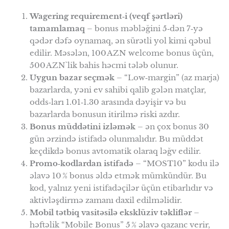
Wagering requirement‑i (veqf şərtləri)
tamamlamaq
– bonus məbləğini 5‑dən 7‑yə
qədər dəfə oynamaq, ən sürətli yol kimi qəbul
edilir. Məsələn, 100 AZN welcome bonus üçün,
500 AZN`lik bahis həcmi tələb olunur.
Uygun bazar seçmək
– “Low‑margin” (az marja)
bazarlarda, yəni ev sahibi qalib gələn matçlar,
odds‑ları 1.01‑1.30 arasında dəyişir və bu
bazarlarda bonusun itirilmə riski azdır.
Bonus müddətini izləmək
– ən çox bonus 30
gün ərzində istifadə olunmalıdır. Bu müddət
keçdikdə bonus avtomatik olaraq ləğv edilir.
Promo‑kodlardan istifadə
– “MOST10” kodu ilə
əlavə 10 % bonus əldə etmək mümkündür. Bu
kod, yalnız yeni istifadəçilər üçün etibarlıdır və
aktivləşdirmə zamanı daxil edilməlidir.
Mobil tətbiq vasitəsilə eksklüziv təkliflər
–
həftəlik “Mobile Bonus” 5 % əlavə qazanc verir,