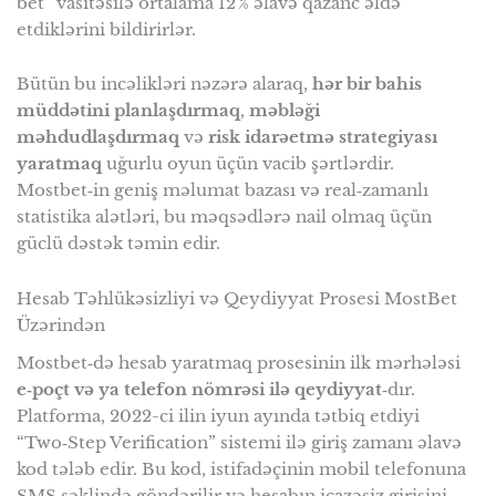
bet” vasitəsilə ortalama 12 % əlavə qazanc əldə
etdiklərini bildirirlər.
Bütün bu incəlikləri nəzərə alaraq,
hər bir bahis
müddətini planlaşdırmaq
,
məbləği
məhdudlaşdırmaq
və
risk idarəetmə strategiyası
yaratmaq
uğurlu oyun üçün vacib şərtlərdir.
Mostbet‑in geniş məlumat bazası və real‑zamanlı
statistika alətləri, bu məqsədlərə nail olmaq üçün
güclü dəstək təmin edir.
Hesab Təhlükəsizliyi və Qeydiyyat Prosesi MostBet
Üzərindən
Mostbet‑də hesab yaratmaq prosesinin ilk mərhələsi
e‑poçt və ya telefon nömrəsi ilə qeydiyyat
‑dır.
Platforma, 2022-ci ilin iyun ayında tətbiq etdiyi
“Two‑Step Verification” sistemi ilə giriş zamanı əlavə
kod tələb edir. Bu kod, istifadəçinin mobil telefonuna
SMS şəklində göndərilir və hesabın icazəsiz girişini