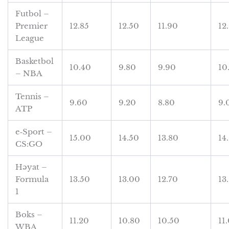
Futbol –
Premier
12.85
12.50
11.90
12
League
Basketbol
10.40
9.80
9.90
10
– NBA
Tennis –
9.60
9.20
8.80
9.
ATP
e‑Sport –
15.00
14.50
13.80
14
CS:GO
Həyat –
Formula
13.50
13.00
12.70
13
1
Boks –
11.20
10.80
10.50
11
WBA