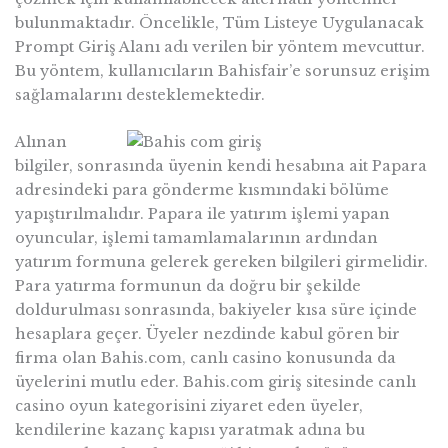
bulunmaktadır. Öncelikle, Tüm Listeye Uygulanacak
Prompt Giriş Alanı adı verilen bir yöntem mevcuttur.
Bu yöntem, kullanıcıların Bahisfair’e sorunsuz erişim
sağlamalarını desteklemektedir.
Alınan
bilgiler, sonrasında üyenin kendi hesabına ait Papara
adresindeki para gönderme kısmındaki bölüme
yapıştırılmalıdır. Papara ile yatırım işlemi yapan
oyuncular, işlemi tamamlamalarının ardından
yatırım formuna gelerek gereken bilgileri girmelidir.
Para yatırma formunun da doğru bir şekilde
doldurulması sonrasında, bakiyeler kısa süre içinde
hesaplara geçer. Üyeler nezdinde kabul gören bir
firma olan Bahis.com, canlı casino konusunda da
üyelerini mutlu eder. Bahis.com giriş sitesinde canlı
casino oyun kategorisini ziyaret eden üyeler,
kendilerine kazanç kapısı yaratmak adına bu