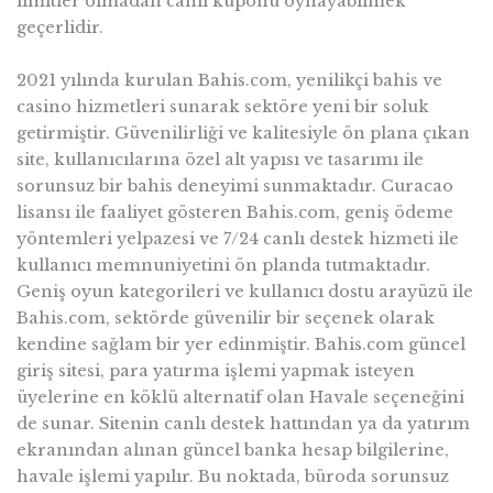
limitler olmadan canlı kuponu oynayabilmek
geçerlidir.
2021 yılında kurulan Bahis.com, yenilikçi bahis ve
casino hizmetleri sunarak sektöre yeni bir soluk
getirmiştir. Güvenilirliği ve kalitesiyle ön plana çıkan
site, kullanıcılarına özel alt yapısı ve tasarımı ile
sorunsuz bir bahis deneyimi sunmaktadır. Curacao
lisansı ile faaliyet gösteren Bahis.com, geniş ödeme
yöntemleri yelpazesi ve 7/24 canlı destek hizmeti ile
kullanıcı memnuniyetini ön planda tutmaktadır.
Geniş oyun kategorileri ve kullanıcı dostu arayüzü ile
Bahis.com, sektörde güvenilir bir seçenek olarak
kendine sağlam bir yer edinmiştir. Bahis.com güncel
giriş sitesi, para yatırma işlemi yapmak isteyen
üyelerine en köklü alternatif olan Havale seçeneğini
de sunar. Sitenin canlı destek hattından ya da yatırım
ekranından alınan güncel banka hesap bilgilerine,
havale işlemi yapılır. Bu noktada, büroda sorunsuz