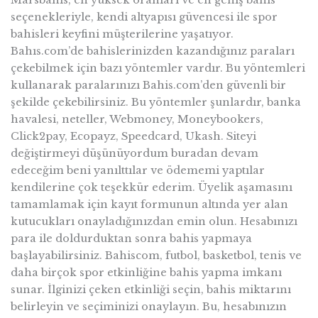
seçenekleriyle, kendi altyapısı güvencesi ile spor
bahisleri keyfini müşterilerine yaşatıyor.
Bahıs.com’de bahislerinizden kazandığınız paraları
çekebilmek için bazı yöntemler vardır. Bu yöntemleri
kullanarak paralarınızı Bahis.com’den güvenli bir
şekilde çekebilirsiniz. Bu yöntemler şunlardır, banka
havalesi, neteller, Webmoney, Moneybookers,
Click2pay, Ecopayz, Speedcard, Ukash. Siteyi
değiştirmeyi düşünüyordum buradan devam
edeceğim beni yanılttılar ve ödememi yaptılar
kendilerine çok teşekkür ederim. Üyelik aşamasını
tamamlamak için kayıt formunun altında yer alan
kutucukları onayladığınızdan emin olun. Hesabınızı
para ile doldurduktan sonra bahis yapmaya
başlayabilirsiniz. Bahiscom, futbol, basketbol, tenis ve
daha birçok spor etkinliğine bahis yapma imkanı
sunar. İlginizi çeken etkinliği seçin, bahis miktarını
belirleyin ve seçiminizi onaylayın. Bu, hesabınızın