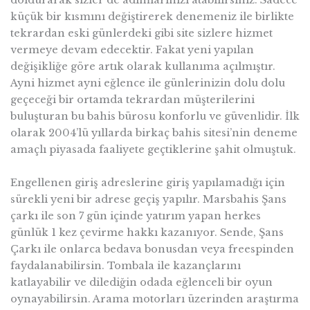
doldurarak sizler de adımlarınızı atabilirsiniz. Sadece
küçük bir kısmını değiştirerek denemeniz ile birlikte
tekrardan eski günlerdeki gibi site sizlere hizmet
vermeye devam edecektir. Fakat yeni yapılan
değişikliğe göre artık olarak kullanıma açılmıştır.
Ayni hizmet ayni eğlence ile günlerinizin dolu dolu
geçeceği bir ortamda tekrardan müşterilerini
buluşturan bu bahis bürosu konforlu ve güvenlidir. İlk
olarak 2004’lü yıllarda birkaç bahis sitesi’nin deneme
amaçlı piyasada faaliyete geçtiklerine şahit olmuştuk.
Engellenen giriş adreslerine giriş yapılamadığı için
sürekli yeni bir adrese geçiş yapılır. Marsbahis Şans
çarkı ile son 7 gün içinde yatırım yapan herkes
günlük 1 kez çevirme hakkı kazanıyor. Sende, Şans
Çarkı ile onlarca bedava bonusdan veya freespinden
faydalanabilirsin. Tombala ile kazançlarını
katlayabilir ve dilediğin odada eğlenceli bir oyun
oynayabilirsin. Arama motorları üzerinden araştırma