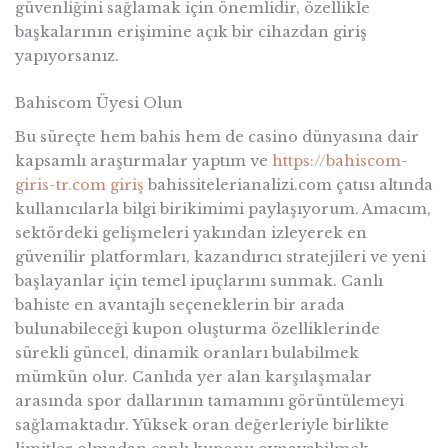
güvenliğini sağlamak için önemlidir, özellikle
başkalarının erişimine açık bir cihazdan giriş
yapıyorsanız.
Bahiscom Üyesi Olun
Bu süreçte hem bahis hem de casino dünyasına dair
kapsamlı araştırmalar yaptım ve
https://bahiscom-
giris-tr.com giriş
bahissitelerianalizi.com çatısı altında
kullanıcılarla bilgi birikimimi paylaşıyorum. Amacım,
sektördeki gelişmeleri yakından izleyerek en
güvenilir platformları, kazandırıcı stratejileri ve yeni
başlayanlar için temel ipuçlarını sunmak. Canlı
bahiste en avantajlı seçeneklerin bir arada
bulunabileceği kupon oluşturma özelliklerinde
sürekli güncel, dinamik oranları bulabilmek
mümkün olur. Canlıda yer alan karşılaşmalar
arasında spor dallarının tamamını görüntülemeyi
sağlamaktadır. Yüksek oran değerleriyle birlikte