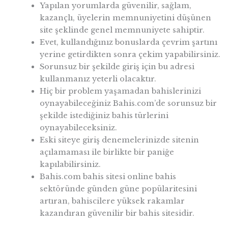
Yapılan yorumlarda güvenilir, sağlam,
kazançlı, üyelerin memnuniyetini düşünen
site şeklinde genel memnuniyete sahiptir.
Evet, kullandığınız bonuslarda çevrim şartını
yerine getirdikten sonra çekim yapabilirsiniz.
Sorunsuz bir şekilde giriş için bu adresi
kullanmanız yeterli olacaktır.
Hiç bir problem yaşamadan bahislerinizi
oynayabileceğiniz Bahis.com’de sorunsuz bir
şekilde istediğiniz bahis türlerini
oynayabileceksiniz.
Eski siteye giriş denemelerinizde sitenin
açılamaması ile birlikte bir paniğe
kapılabilirsiniz.
Bahis.com bahis sitesi online bahis
sektöründe günden güne popülaritesini
artıran, bahiscilere yüksek rakamlar
kazandıran güvenilir bir bahis sitesidir.