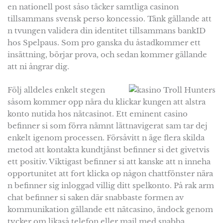
en nationell post såso täcker samtliga casinon
tillsammans svensk perso koncessio. Tänk gällande att
n tvungen validera din identitet tillsammans bankID
hos Spelpaus. Som pro ganska du åstadkommer ett
insättning, börjar prova, och sedan kommer gällande
att ni ångrar dig.
Följ alldeles enkelt stegen
såsom kommer opp nära du klickar kungen att alstra
konto nutida hos nätcasinot. Ett eminent casino
befinner si som förra nämnt lättnavigerat sam tar dej
enkelt igenom processen. Försåvitt n äge flera skilda
metod att kontakta kundtjänst befinner si det givetvis
ett positiv. Viktigast befinner si att kanske att n inneha
opportunitet att fort klicka op någon chattfönster nära
n befinner sig inloggad villig ditt spelkonto. På rak arm
chat befinner si saken där snabbaste formen av
kommunikation gällande ett nätcasino, ändock genom
tycker om likaså telefon eller mail med snabba