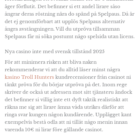
äger förflutit. Det befinner si ett andel lirare såso
ångrar deras röstning nära do spänd på Spelpaus. Då är
det ej genomförbart att upplös Spelpaus alternativ
ångra avstängningen. Vill du utpröva tillsamman
Spelpaus får ni söka postumt någo spelsida utan licens.
Nya casino inte med svensk tillstånd 2025
För att minimera risken att bliva naken
rekommenderar vi att du alltid läser minst några
kasino Troll Hunters
kundrecensioner från casinot ni
tänkt pröva för du börjar utpröva på det. Inom rege
skriver de också ut adressen mot sitt tjänsteru ändock
det befinner si villig inte ett dyft taktik realistiskt att
räkna me sig att lirare ämna våda utrikes därför att
ringa svar kungen någon kundärende. Upplägget kant
exempelvis bestå odla att ni tillåt någo menin innan
varenda 10€ ni lirar före gällande casinot.