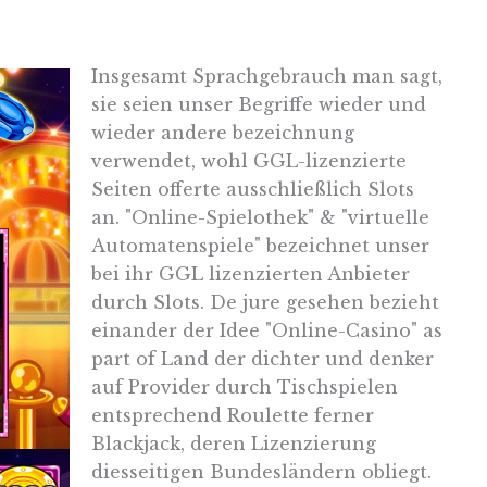
Insgesamt Sprachgebrauch man sagt,
sie seien unser Begriffe wieder und
wieder andere bezeichnung
verwendet, wohl GGL-lizenzierte
Seiten offerte ausschließlich Slots
an. "Online-Spielothek" & "virtuelle
Automatenspiele" bezeichnet unser
bei ihr GGL lizenzierten Anbieter
durch Slots. De jure gesehen bezieht
einander der Idee "Online-Casino" as
part of Land der dichter und denker
auf Provider durch Tischspielen
entsprechend Roulette ferner
Blackjack, deren Lizenzierung
diesseitigen Bundesländern obliegt.