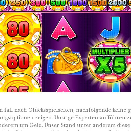
 fall nach Glücksspielseiten, nachfolgende keine g
ungsoptionen zeigen. Unsrige Experten aufführen zu
erem um Geld. Unser Stand unter anderem diese Zu