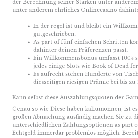
der Berechnung seiner Stärken unter anderem 
unter anderem ehrliches Onlinecasino dahinte
In der regel ist und bleibt ein Willk
gutgeschrieben.
As part of fünf einfachen Schritten k
dahinter deinen Präferenzen passt.
Ein Willkommensbonus umfasst 100% so 
jedes einige Slots wie Book of Dead fer
Es aufrecht stehen Hunderte von Tisch
diesseitigen riesigen Prämie bei bis z
Kann selbst diese Auszahlungsquoten der Ga
Genau so wie Diese haben kaliumönnen, ist es 
großen Abmachung ausfindig machen Sie zu di
unterschiedlichen Zahlungsoptionen as part of
Echtgeld immerdar problemlos möglich. Bereits