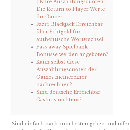
| Faire Auszahlungsquoten:
Die Return to Player Werte
ihr Games
Fazit: Blackjack Erreichbar
über Echtgeld für
authentische Wortwechsel
Pass away Spielbank
Bonusse werden angeboten?
Kann selbst diese
Auszahlungsquoten der
Games meinereiner
nachrechnen?
Sind deutsche Erreichbar
Casinos rechtens?
Sind einfach nach zum besten geben und offer