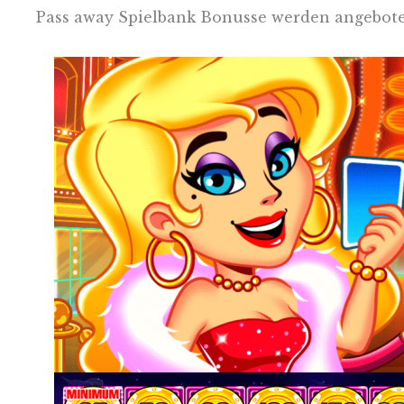
Pass away Spielbank Bonusse werden angebot