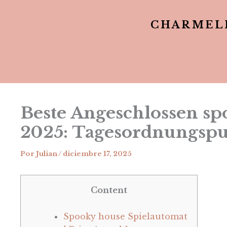
CHARMEL
Beste Angeschlossen sp
2025: Tagesordnungsp
Por
Julian
/
diciembre 17, 2025
Content
Spooky house Spielautomat