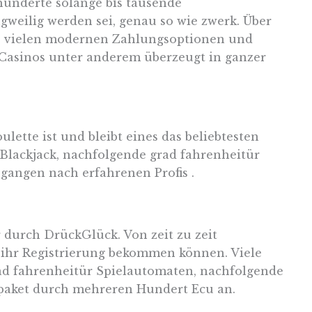
hunderte solange bis tausende
gweilig werden sei, genau so wie zwerk.
Über
n, vielen modernen Zahlungsoptionen und
Casinos unter anderem überzeugt in ganzer
lette ist und bleibt eines das beliebtesten
 Blackjack, nachfolgende grad fahrenheitür
egangen nach erfahrenen Profis .
 durch DrückGlück. Von zeit zu zeit
uf ihr Registrierung bekommen können. Viele
d fahrenheitür Spielautomaten, nachfolgende
paket durch mehreren Hundert Ecu an.