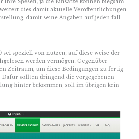
 ihre Spesen, ja die Einsätze können biegsam
weitert dies damit aktuelle Veröffentlichungen
rstellung, damit seine Angaben auf jeden fall
sei speziell von nutzen, auf diese weise der
nachgelesen werden vermögen. Gegenüber
en Zeitraum, um diese Bedingungen zu fertig
n. Dafür sollten dringend die vorgegebenen
lung hinter bekommen, soll im übrigen kein