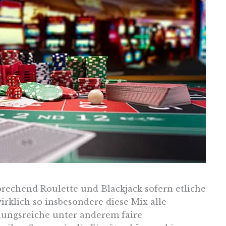
rechend Roulette und Blackjack sofern etliche
irklich so insbesondere diese Mix alle
lungsreiche unter anderem faire