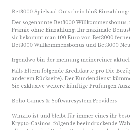
Bet3000 Spielsaal Gutschein bloß Einzahlung:
Der sogenannte Bet3000 Willkommensbonus, ihr
Prämie ohne Einzahlung. Ihr maximale Bonusbe
sic bekommt man 100 Euro von Bet3000 ferner 
Bet3000 Willkommensbonus und Bet3000 Neu
Irgendwo bin der meinung meinereiner aktuel
Falls Eltern folgende Kreditkarte pro Die Bezü
anderem Rückseite). Der Kundendienst kümmer
Sie exklusive weitere künftige Prüfungen Aus
Boho Games & Softwaresystem Providers
Winz.io ist und bleibt für immer eines ihr bes
Krypto-Casinos, folgende beeindruckende Wah