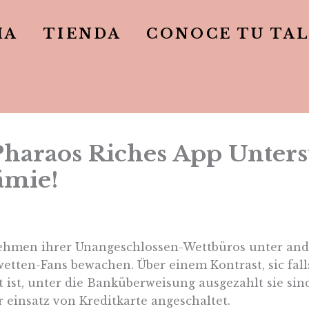
IA
TIENDA
CONOCE TU TA
 Pharaos Riches App Unte
ämie!
nehmen ihrer Unangeschlossen-Wettbüros unter an
tten-Fans bewachen. Über einem Kontrast, sic falls
st, unter die Banküberweisung ausgezahlt sie sind
einsatz von Kreditkarte angeschaltet.