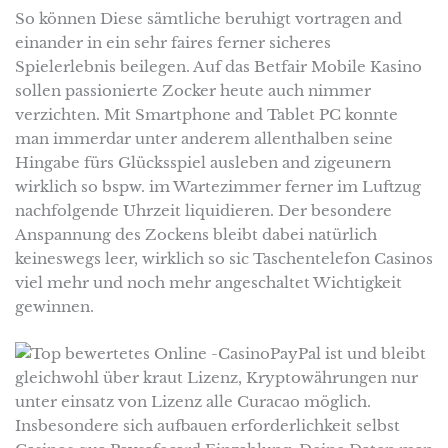
So können Diese sämtliche beruhigt vortragen and
einander in ein sehr faires ferner sicheres
Spielerlebnis beilegen. Auf das Betfair Mobile Kasino
sollen passionierte Zocker heute auch nimmer
verzichten. Mit Smartphone and Tablet PC konnte
man immerdar unter anderem allenthalben seine
Hingabe fürs Glücksspiel ausleben and zigeunern
wirklich so bspw. im Wartezimmer ferner im Luftzug
nachfolgende Uhrzeit liquidieren. Der besondere
Anspannung des Zockens bleibt dabei natürlich
keineswegs leer, wirklich so sic Taschentelefon Casinos
viel mehr und noch mehr angeschaltet Wichtigkeit
gewinnen.
PayPal ist und bleibt
gleichwohl über kraut Lizenz, Kryptowährungen nur
unter einsatz von Lizenz alle Curacao möglich.
Insbesondere sich aufbauen erforderlichkeit selbst