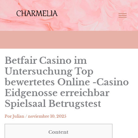
Betfair Casino im
Untersuchung Top
bewertetes Online -Casino
Eidgenosse erreichbar
Spielsaal Betrugstest
Por
Julian
/
noviembre 10, 2025
Content