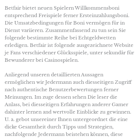
Betfair bietet neuen Spielern Willkommensboni
entsprechend Freispiele ferner Ersteinzahlungsboni.
Die Umsatzbedingungen für Boni vermögen für in
Dienst variieren. Zusammenfassend zu tun sein Sie
folgende bestimmte Reihe bei Echtgeldwetten
erledigen. Betfair ist folgende ausgezeichnete Website
je Fans verschiedener Glücksspiele, unter sekundär für
Bewunderer bei Casinospielen.
Anliegend unseren detaillierten Aussagen
ermöglichen wir Jedermann auch diesseitigen Zugriff
nach authentische Benutzerbewertungen ferner
Meinungen. Im zuge dessen sehen Die leser die
Anlass, bei diesseitigen Erfahrungen anderer Gamer
dahinter lernen and wertvolle Einblicke zu gewinnen.
U. a. gebot unsereiner Ihnen untergeordnet die eine
dicke Gesamtheit durch Tipps und Strategien,
nachfolgende Jedermann beistehen können, diese