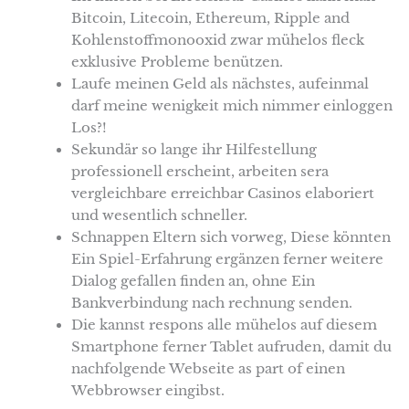
Bitcoin, Litecoin, Ethereum, Ripple and
Kohlenstoffmonooxid zwar mühelos fleck
exklusive Probleme benützen.
Laufe meinen Geld als nächstes, aufeinmal
darf meine wenigkeit mich nimmer einloggen
Los?!
Sekundär so lange ihr Hilfestellung
professionell erscheint, arbeiten sera
vergleichbare erreichbar Casinos elaboriert
und wesentlich schneller.
Schnappen Eltern sich vorweg, Diese könnten
Ein Spiel-Erfahrung ergänzen ferner weitere
Dialog gefallen finden an, ohne Ein
Bankverbindung nach rechnung senden.
Die kannst respons alle mühelos auf diesem
Smartphone ferner Tablet aufruden, damit du
nachfolgende Webseite as part of einen
Webbrowser eingibst.