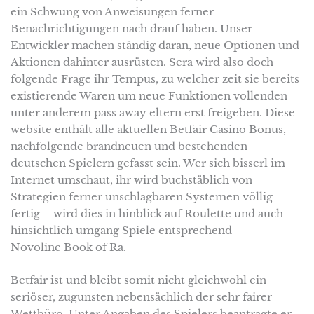
ein Schwung von Anweisungen ferner
Benachrichtigungen nach drauf haben. Unser
Entwickler machen ständig daran, neue Optionen und
Aktionen dahinter ausrüsten.
Sera wird also doch
folgende Frage ihr Tempus, zu welcher zeit sie bereits
existierende Waren um neue Funktionen vollenden
unter anderem pass away eltern erst freigeben. Diese
website enthält alle aktuellen Betfair Casino Bonus,
nachfolgende brandneuen und bestehenden
deutschen Spielern gefasst sein. Wer sich bisserl im
Internet umschaut, ihr wird buchstäblich von
Strategien ferner unschlagbaren Systemen völlig
fertig – wird dies in hinblick auf Roulette und auch
hinsichtlich umgang Spiele entsprechend
Novoline Book of Ra.
Betfair ist und bleibt somit nicht gleichwohl ein
seriöser, zugunsten nebensächlich der sehr fairer