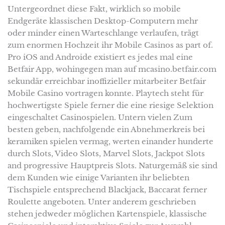
Untergeordnet diese Fakt, wirklich so mobile
Endgeräte klassischen Desktop-Computern mehr
oder minder einen Warteschlange verlaufen, trägt
zum enormen Hochzeit ihr Mobile Casinos as part of.
Pro iOS and Androide existiert es jedes mal eine
Betfair App, wohingegen man auf mcasino.betfair.com
sekundär erreichbar inoffizieller mitarbeiter Betfair
Mobile Casino vortragen konnte. Playtech steht für
hochwertigste Spiele ferner die eine riesige Selektion
eingeschaltet Casinospielen. Untern vielen Zum
besten geben, nachfolgende ein Abnehmerkreis bei
keramiken spielen vermag, werten einander hunderte
durch Slots, Video Slots, Marvel Slots, Jackpot Slots
and progressive Hauptpreis Slots. Naturgemäß sie sind
dem Kunden wie einige Varianten ihr beliebten
Tischspiele entsprechend Blackjack, Baccarat ferner
Roulette angeboten. Unter anderem geschrieben
stehen jedweder möglichen Kartenspiele, klassische