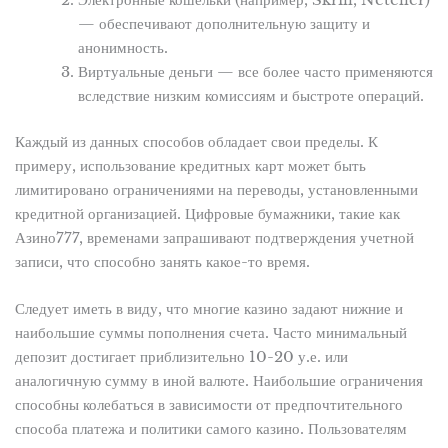
— обеспечивают дополнительную защиту и
анонимность.
Виртуальные деньги — все более часто применяются
вследствие низким комиссиям и быстроте операций.
Каждый из данных способов обладает свои пределы. К
примеру, использование кредитных карт может быть
лимитировано ограничениями на переводы, установленными
кредитной организацией. Цифровые бумажники, такие как
Азино777, временами запрашивают подтверждения учетной
записи, что способно занять какое-то время.
Следует иметь в виду, что многие казино задают нижние и
наибольшие суммы пополнения счета. Часто минимальный
депозит достигает приблизительно 10-20 у.е. или
аналогичную сумму в иной валюте. Наибольшие ограничения
способны колебаться в зависимости от предпочтительного
способа платежа и политики самого казино. Пользователям