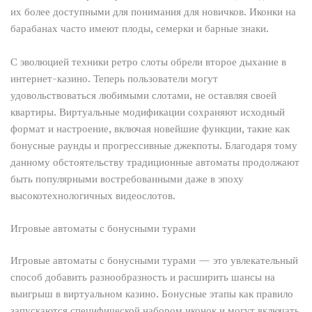
их более доступными для понимания для новичков. Иконки на
барабанах часто имеют плоды, семерки и барные знаки.
С эволюцией техники ретро слоты обрели второе дыхание в
интернет-казино. Теперь пользователи могут
удовольствоваться любимыми слотами, не оставляя своей
квартиры. Виртуальные модификации сохраняют исходный
формат и настроение, включая новейшие функции, такие как
бонусные раунды и прогрессивные джекпоты. Благодаря тому
данному обстоятельству традиционные автоматы продолжают
быть популярными востребованными даже в эпоху
высокотехнологичных видеослотов.
Игровые автоматы с бонусными турами
Игровые автоматы с бонусными турами — это увлекательный
способ добавить разнообразность и расширить шансы на
выигрыш в виртуальном казино. Бонусные этапы как правило
запускаются специфической набором иконок и могут включать