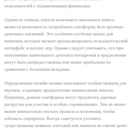
пользователей с ограниченными финансами.
Одним из главных плюсов маленького начального взноса
является возможность испробовать платформу безо крупных
денежных вложений. Это особенно особенно важно для
новичков, которые желают проанализировать пользовательский
интерфейс и каталог игр. Однако следует учитывать, что при
пополнении наименьшего депозита поощрения и предложения
могут быть непредоставлены или менее прибыльны по
сравнению с большими вкладами.
Определенные онлайн-казино показывают особые правила для
игроков, отдающих предпочтение минимальные взносы.
Например, данные платформы могут предлагать даровые
раскрутки или участие в особых соревнованиях. Тем не менее
важно внимательно изучать правила и положения, чтобы
избежать сюрпризов. Всегда советуется уточнять
существование неявных платежей или лимитов на снятие денег