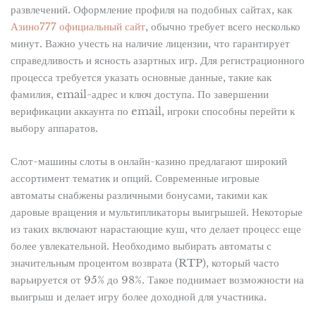
развлечений. Оформление профиля на подобных сайтах, как
Азино777 официальный сайт
, обычно требует всего несколько
минут. Важно учесть на наличие лицензии, что гарантирует
справедливость и ясность азартных игр. Для регистрационного
процесса требуется указать основные данные, такие как
фамилия, email-адрес и ключ доступа. По завершении
верификации аккаунта по email, игроки способны перейти к
выбору аппаратов.
Слот-машины слоты в онлайн-казино предлагают широкий
ассортимент тематик и опций. Современные игровые
автоматы снабжены различными бонусами, такими как
даровые вращения и мультипликаторы выигрышей. Некоторые
из таких включают нарастающие куш, что делает процесс еще
более увлекательной. Необходимо выбирать автоматы с
значительным процентом возврата (RTP), который часто
варьируется от 95% до 98%. Такое поднимает возможности на
выигрыш и делает игру более доходной для участника.