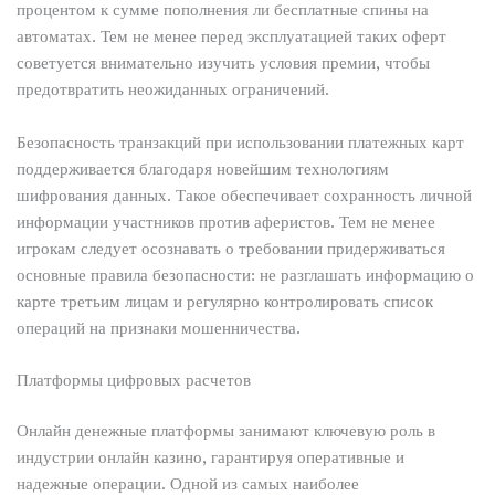
процентом к сумме пополнения ли бесплатные спины на
автоматах. Тем не менее перед эксплуатацией таких оферт
советуется внимательно изучить условия премии, чтобы
предотвратить неожиданных ограничений.
Безопасность транзакций при использовании платежных карт
поддерживается благодаря новейшим технологиям
шифрования данных. Такое обеспечивает сохранность личной
информации участников против аферистов. Тем не менее
игрокам следует осознавать о требовании придерживаться
основные правила безопасности: не разглашать информацию о
карте третьим лицам и регулярно контролировать список
операций на признаки мошенничества.
Платформы цифровых расчетов
Онлайн денежные платформы занимают ключевую роль в
индустрии онлайн казино, гарантируя оперативные и
надежные операции. Одной из самых наиболее