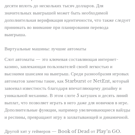
десяти вплоть до нескольких тысяч долларов. Для
значительных выигрышей может быть необходимой
дополнительная верификация идентичности, что также следует
принимать во внимание при планировании перевода
выигрыша.
Виртуальные машины: лучшие автоматы
Слот автоматы — это ключевая составляющая интернет-
казино, завлекающая пользователей своей легкостью и
высокими шансами на выигрыш. Среди разнообразия игровых
автоматов заметны такие, как Starburst от NetEnt, который
завоевал известность благодаря впечатляющему дизайну и
уникальной механике. В этом слоте 5 катушек и десять линий
выплат, что позволяет играть в него даже для новичков в игре.
Дополнительные функции, например увеличивающиеся вайлды
и респины, превращают игру в захватывающей и динамичной.
Другой хит у геймеров — Book of Dead от Play’n GO.