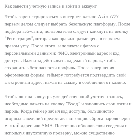
Как завести учетную запись и войти в аккаунт
Чтобы зарегистрироваться в интернет-казино Azino777,
первым делом следует выбрать безопасную платформу. После
подбора веб-сайта, пользователю следует кликнуть на иконку
“Регистрация”, которая как правило размещена в верхнем
правом углу. После этого, заполняется форма с
персональными данными: ФИО, электронный адрес и код
доступа. Важно задействовать надежный пароль, чтобы
сохранить в безопасности профиль. После завершения
оформления формы, геймеру потребуется подтвердить свой
электронный адрес, нажав на ссылку в сообщении от казино.
Чтобы логина вовнутрь уже действующий учетную запись,
необходимо нажать на кнопку “Вход” и заполнить свои логин и
пароль. Когда геймер забыл код доступа, большинство
игорных заведений предоставляют опцию сброса пароля через
e-mail адрес или SMS. Постоянно обновив свои сведения и
используя двухэтапную проверку, можно существенно