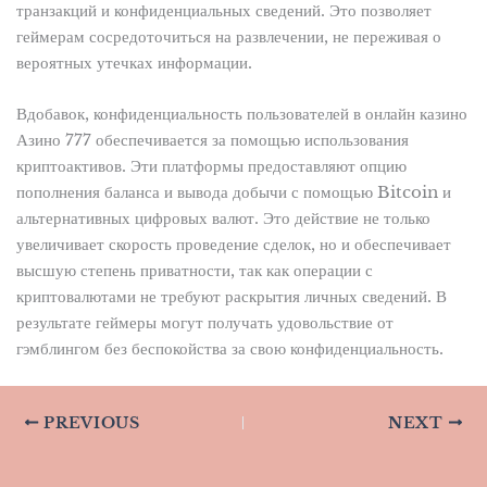
транзакций и конфиденциальных сведений. Это позволяет
геймерам сосредоточиться на развлечении, не переживая о
вероятных утечках информации.
Вдобавок, конфиденциальность пользователей в онлайн казино
Азино 777 обеспечивается за помощью использования
криптоактивов. Эти платформы предоставляют опцию
пополнения баланса и вывода добычи с помощью Bitcoin и
альтернативных цифровых валют. Это действие не только
увеличивает скорость проведение сделок, но и обеспечивает
высшую степень приватности, так как операции с
криптовалютами не требуют раскрытия личных сведений. В
результате геймеры могут получать удовольствие от
гэмблингом без беспокойства за свою конфиденциальность.
PREVIOUS
NEXT