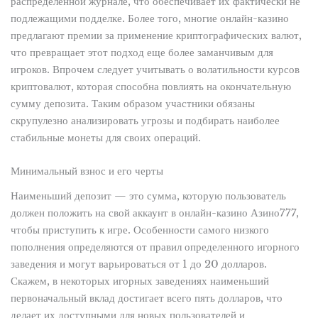
распределённой журнале, что обеспечивает их фактически не
подлежащими подделке. Более того, многие онлайн-казино
предлагают премии за применение криптографических валют,
что превращает этот подход еще более заманчивым для
игроков. Впрочем следует учитывать о волатильности курсов
криптовалют, которая способна повлиять на окончательную
сумму депозита. Таким образом участники обязаны
скрупулезно анализировать угрозы и подбирать наиболее
стабильные монеты для своих операций.
Минимальный взнос и его черты
Наименьший депозит — это сумма, которую пользователь
должен положить на свой аккаунт в онлайн-казино Азино777,
чтобы приступить к игре. Особенности самого низкого
пополнения определяются от правил определенного игорного
заведения и могут варьироваться от 1 до 20 долларов.
Скажем, в некоторых игорных заведениях наименьший
первоначальный вклад достигает всего пять долларов, что
делает их доступными для новых пользователей и