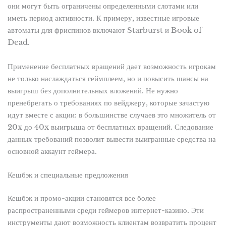
они могут быть ограничены определенными слотами или
иметь период активности. К примеру, известные игровые
автоматы для фриспинов включают Starburst и Book of
Dead.
Применение бесплатных вращений дает возможность игрокам
не только наслаждаться геймплеем, но и повысить шансы на
выигрыш без дополнительных вложений. Не нужно
пренебрегать о требованиях по вейджеру, которые зачастую
идут вместе с акции: в большинстве случаев это множитель от
20x до 40x выигрыша от бесплатных вращений. Следование
данных требований позволит вывести выигранные средства на
основной аккаунт геймера.
Кешбэк и специальные предложения
Кешбэк и промо-акции становятся все более
распространенными среди геймеров интернет-казино. Эти
инструменты дают возможность клиентам возвратить процент