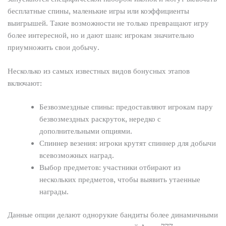
бесплатные спины, маленькие игры или коэффициенты
выигрышей. Такие возможности не только превращают игру
более интересной, но и дают шанс игрокам значительно
приумножить свои добычу.
Несколько из самых известных видов бонусных этапов
включают:
Безвозмездные спины: предоставляют игрокам пару
безвозмездных раскруток, нередко с
дополнительными опциями.
Спиннер везения: игроки крутят спиннер для добычи
всевозможных наград.
Выбор предметов: участники отбирают из
нескольких предметов, чтобы выявить утаенные
награды.
Данные опции делают однорукие бандиты более динамичными