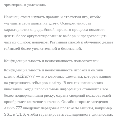
чрезмерного увлечения.
Наконец, стоит изучать правила и стратегии игр, чтобы
улучшить свои шансы на удачу. Осведомлённость
характеристик определённой игрового процесса помогает
делать более аргументированные выборы и предотвращать
частых ошибок новичков. Разумный способ к обучению делает
геймплей более увлекательной и безопасной.
Конфиденциальность и неопознанность пользователей
Конфиденциальность и неопознанность игроков в онлайн
казино Azino777 — это ключевые элементы, которые влияют
на уверенность геймеров к сайту. В век технологических
инноваций, когда персональные информация становятся всё
более подверженными риску, охрана сведений пользователей
приобретает ключевое значение. Онлайн игорные заведения
Азино 777 внедряют передовые протоколы защиты, например
SSL и TLS, чтобы гарантировать защищенность финансовых