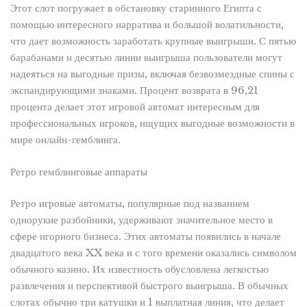
Этот слот погружает в обстановку старинного Египта с
помощью интересного нарратива и большой волатильности,
что дает возможность заработать крупные выигрыши. С пятью
барабанами и десятью линии выигрыша пользователи могут
надеяться на выгодные призы, включая безвозмездные спины с
экспандирующими знаками. Процент возврата в 96,21
процента делает этот игровой автомат интересным для
профессиональных игроков, ищущих выгодные возможности в
мире онлайн-гемблинга.
Ретро гемблинговые аппараты
Ретро игровые автоматы, популярные под названием
однорукие разбойники, удерживают значительное место в
сфере игорного бизнеса. Этих автоматы появились в начале
двадцатого века XX века и с того времени оказались символом
обычного казино. Их известность обусловлена легкостью
развлечения и перспективой быстрого выигрыша. В обычных
слотах обычно три катушки и 1 выплатная линия, что делает