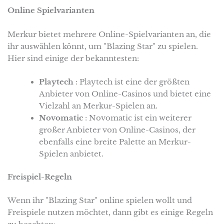
Online Spielvarianten
Merkur bietet mehrere Online-Spielvarianten an, die
ihr auswählen könnt, um "Blazing Star" zu spielen.
Hier sind einige der bekanntesten:
Playtech
: Playtech ist eine der größten
Anbieter von Online-Casinos und bietet eine
Vielzahl an Merkur-Spielen an.
Novomatic
: Novomatic ist ein weiterer
großer Anbieter von Online-Casinos, der
ebenfalls eine breite Palette an Merkur-
Spielen anbietet.
Freispiel-Regeln
Wenn ihr "Blazing Star" online spielen wollt und
Freispiele nutzen möchtet, dann gibt es einige Regeln