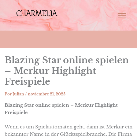
Blazing Star online spielen
– Merkur Highlight
Freispiele
Por
Julian
/
noviembre 21, 2025
Blazing Star online spielen – Merkur Highlight
Freispiele
Wenn es um Spielautomaten geht, dann ist Merkur ein
bekannter Name in der Glücksspielbranche. Die Firma