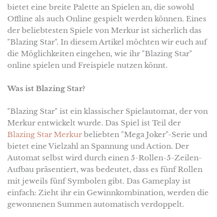
bietet eine breite Palette an Spielen an, die sowohl
Offline als auch Online gespielt werden können. Eines
der beliebtesten Spiele von Merkur ist sicherlich das
"Blazing Star". In diesem Artikel möchten wir euch auf
die Möglichkeiten eingehen, wie ihr "Blazing Star"
online spielen und Freispiele nutzen könnt.
Was ist Blazing Star?
"Blazing Star" ist ein klassischer Spielautomat, der von
Merkur entwickelt wurde. Das Spiel ist Teil der
Blazing Star Merkur
beliebten "Mega Joker"-Serie und
bietet eine Vielzahl an Spannung und Action. Der
Automat selbst wird durch einen 5-Rollen-5-Zeilen-
Aufbau präsentiert, was bedeutet, dass es fünf Rollen
mit jeweils fünf Symbolen gibt. Das Gameplay ist
einfach: Zieht ihr ein Gewinnkombination, werden die
gewonnenen Summen automatisch verdoppelt.