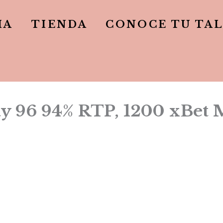
IA
TIENDA
CONOCE TU TA
ay 96 94% RTP, 1200 xBet 