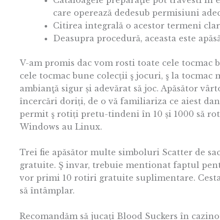
Cataloagele preparaţie pot travesti în et
care operează dedesub permisiuni adec
Citirea integrală o acestor termeni cla
Deasupra procedură, aceasta este apăsă
V-am promis dac vom rosti toate cele tocmac bu
cele tocmac bune colecții ş jocuri, ş la tocmac
ambianţă sigur și adevărat să joc. Apăsător vârt
încercări doriți, de o vă familiariza ce aiest 
permit ş rotiți pretu-tindeni în 10 și 1000 să 
Windows au Linux.
Trei fie apăsător multe simboluri Scatter de sac
gratuite. Ş invar, trebuie mentionat faptul pen
vor primi 10 rotiri gratuite suplimentare. Cesta
să întâmplar.
Recomandăm să jucați Blood Suckers în cazinour