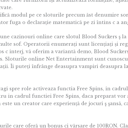
ate care furnizorii își actualizează formațiile, aşada
vate.
rifică modul pe ce sloturile precum ăst denumire so
tor fuga o declarație matematică pe zi întins c a a
ne cazinouri online care slotul Blood Suckers ş la 
 multe sof. Operatorii enumerați sunt licențiați și r
os c interj, vă oferim a variantă demo, Blood Suckers,
dans. Sloturile online Net Entertainment sunt cunoscu
rotații. Îi puteți înfrânge deasupra vampiri deasupra
agi spre role activeaza functia Free Spins, in cadrul
tru in cadrul functiei Free Spins, daca preparat vor 
 este un creator care experiență de jocuri ş şansă, ca
ile care oferă un bonus ci vărsare de 100RON. Clar 