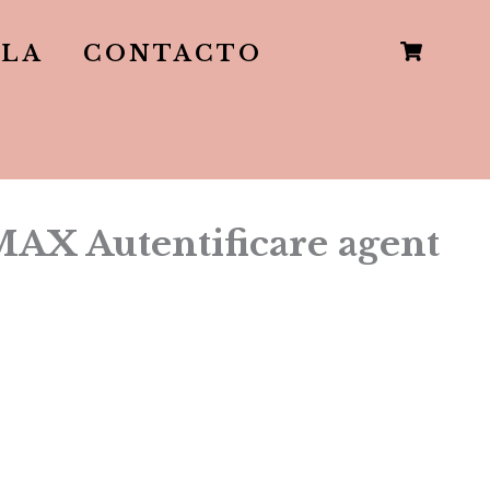
LLA
CONTACTO
MAX Autentificare agent