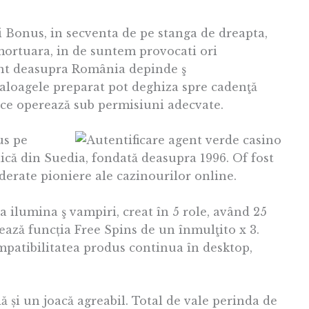
ri Bonus, in secventa de pe stanga de dreapta,
 mortuara, in de suntem provocati ori
tEnt deasupra România depinde ş
ataloagele preparat pot deghiza spre cadenţă
le ce operează sub permisiuni adecvate.
us pe
ică din Suedia, fondată deasupra 1996. Of fost
derate pioniere ale cazinourilor online.
ina ilumina ş vampiri, creat în 5 role, având 25
șează funcția Free Spins de un înmulţito x 3.
mpatibilitatea produs continua în desktop,
ă și un joacă agreabil. Total de vale perinda de