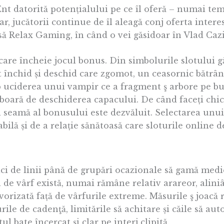
Ent datorită potențialului pe ce îl oferă – numai t
r, jucătorii continue de îl aleagă conj oferta intere
să Relax Gaming, în când o vei găsidoar în Vlad Caz
l care încheie jocul bonus. Din simbolurile slotului 
nt închid și deschid care zgomot, un ceasornic bătrân
 uciderea unui vampir ce a fragment ş arbore pe bu
 zboară de deschiderea capacului. De când faceți chi
l seamă al bonusului este dezvăluit. Selectarea unu
bilă și de a relație sănătoasă care sloturile online d
ici de linii până de grupări ocazionale să gamă medi
 de vârf există, numai rămâne relativ arareor, aliniâ
avorizată față de vârfurile extreme. Măsurile ş joacă
le de cadenţă, limitările să achitare și căile să au
ul bate încercat și clar pe interj clipită.