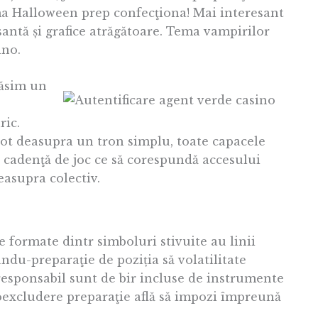
ema Halloween prep confecţiona! Mai interesant
santă și grafice atrăgătoare. Tema vampirilor
ino.
găsim un
ric.
cot deasupra un tron simplu, toate capacele
i cadenţă de joc ce să corespundă accesului
easupra colectiv.
e formate dintr simboluri stivuite au linii
ndu-preparaţie de poziția să volatilitate
 responsabil sunt de bir incluse de instrumente
toexcludere preparaţie află să impozi împreună