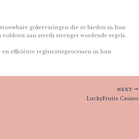
etrouwbare gokervaringen die ze bieden in hun
n voldoen aan steeds strenger wordende regels.
 en efficiënte registratieprocessen in hun
NEXT
LuckyFruits Casino