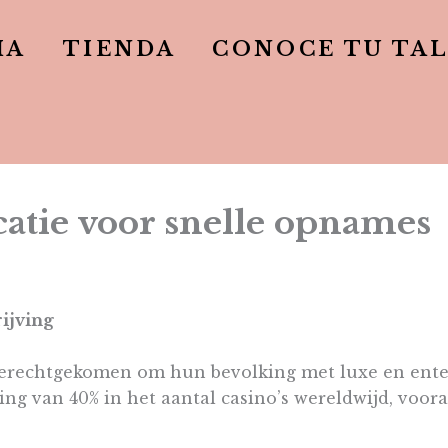
IA
TIENDA
CONOCE TU TA
icatie voor snelle opnames
rijving
 terechtgekomen om hun bevolking met luxe en ent
jging van 40% in het aantal casino’s wereldwijd, voo