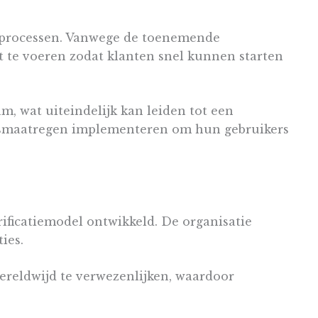
atieprocessen. Vanwege de toenemende
t te voeren zodat klanten snel kunnen starten
am, wat uiteindelijk kan leiden tot een
ngsmaatregen implementeren om hun gebruikers
rificatiemodel ontwikkeld. De organisatie
ies.
ereldwijd te verwezenlijken, waardoor