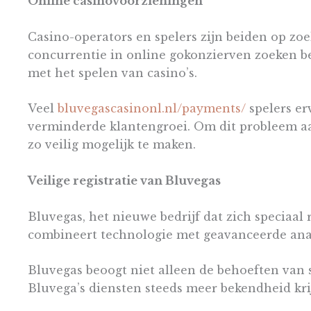
Online casinovoorzieningen
Casino-operators en spelers zijn beiden op zoe
concurrentie in online gokonzierven zoeken be
met het spelen van casino’s.
Veel
bluvegascasinonl.nl/payments/
spelers er
verminderde klantengroei. Om dit probleem a
zo veilig mogelijk te maken.
Veilige registratie van Bluvegas
Bluvegas, het nieuwe bedrijf dat zich speciaal
combineert technologie met geavanceerde analy
Bluvegas beoogt niet alleen de behoeften van 
Bluvega’s diensten steeds meer bekendheid kri