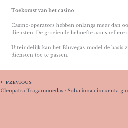
Toekomst van het casino
Casino-operators hebben onlangs meer dan ooi
diensten. De groeiende behoefte aan snellere 
Uiteindelijk kan het Bluvegas-model de basis z
diensten toe te passen.
PREVIOUS