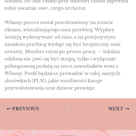
slotami, on-line casino przy mostbet casino zapewnia
tobie uważnie owe, czego zechcesz.
Własny proces został przedstawiony na zrzucie
ekranu, wizualizującego nasz przebieg. Wypłaty
istnieją wykonywane od razu, a na przejrzystym
zasadom przebieg wydaje się być bezpieczny oraz
otwarty. Mostbet czyni po prostu pracę — lokalna
odsłona nie jawi się być atrapą, tylko i wyłącznie
pełnoprawną podażą na rzecz zawodników wraz z
Własny. Profil będziesz prowadzić w całej naszych
złotówkach (PLN), jakie możliwości kasuje
przewalutowania oraz dziwne prowizje.
PREVIOUS
NEXT