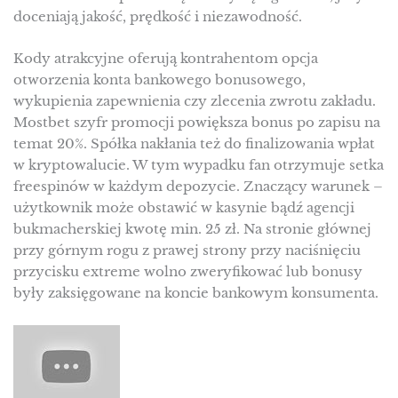
doceniają jakość, prędkość i niezawodność.
Kody atrakcyjne oferują kontrahentom opcja
otworzenia konta bankowego bonusowego,
wykupienia zapewnienia czy zlecenia zwrotu zakładu.
Mostbet szyfr promocji powiększa bonus po zapisu na
temat 20%. Spółka nakłania też do finalizowania wpłat
w kryptowalucie. W tym wypadku fan otrzymuje setka
freespinów w każdym depozycie. Znaczący warunek –
użytkownik może obstawić w kasynie bądź agencji
bukmacherskiej kwotę min. 25 zł. Na stronie głównej
przy górnym rogu z prawej strony przy naciśnięciu
przycisku extreme wolno zweryfikować lub bonusy
były zaksięgowane na koncie bankowym konsumenta.