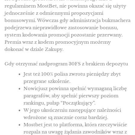
regulaminem MostBet, nie powinna okazać się użyty
jednocześnie z odmiennymi propozycjami
bonusowymi. Wówczas gdy administracja bukmachera
podejrzewa nieprawidłowe zastosowanie bonusu,
system kodowania promocji pozostanie przerwany.
Premia wraz z kodem promocyjnym możemy
dokonać w dziale Zakupy.
Gdy otrzymać nadprogram 30FS z brakiem depozytu
Jest też 100% polisa zwrotu pieniędzy zbyt
przegrane szkolenie.
Nowicjusz powinna spełnić wymaganą liczbę
paragrafów, aby spełnić pierwszy poziom
rankingu, pułap “Początkujący”.
W jego ukończeniu następujące należności
wdrożone są znacznie coraz bardziej.
Mostbet jest to platforma, która rzeczywiście
rozpala na uwagę żądania zawodników wraz z