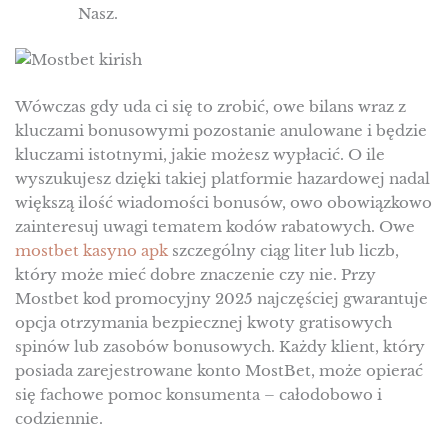
Nasz.
Wówczas gdy uda ci się to zrobić, owe bilans wraz z
kluczami bonusowymi pozostanie anulowane i będzie
kluczami istotnymi, jakie możesz wypłacić. O ile
wyszukujesz dzięki takiej platformie hazardowej nadal
większą ilość wiadomości bonusów, owo obowiązkowo
zainteresuj uwagi tematem kodów rabatowych. Owe
mostbet kasyno apk
szczególny ciąg liter lub liczb,
który może mieć dobre znaczenie czy nie. Przy
Mostbet kod promocyjny 2025 najczęściej gwarantuje
opcja otrzymania bezpiecznej kwoty gratisowych
spinów lub zasobów bonusowych. Każdy klient, który
posiada zarejestrowane konto MostBet, może opierać
się fachowe pomoc konsumenta – całodobowo i
codziennie.