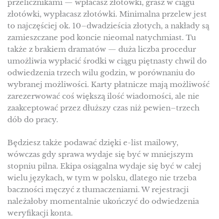
przelicznikami — wpłacasz złotówki, grasz w ciągu
złotówki, wypłacasz złotówki. Minimalna przelew jest
to najczęściej ok. 10–dwadzieścia złotych, a nakłady są
zamieszczane pod koncie nieomal natychmiast. Tu
także z brakiem dramatów — duża liczba procedur
umożliwia wypłacić środki w ciągu piętnasty chwil do
odwiedzenia trzech wilu godzin, w porównaniu do
wybranej możliwości. Karty płatnicze mają możliwość
zarezerwować coś większą ilość wiadomości, ale nie
zaakceptować przez dłuższy czas niż pewien–trzech
dób do pracy.
Będziesz także podawać dzięki e-list mailowy,
wówczas gdy sprawa wydaje się być w mniejszym
stopniu pilna. Ekipa osiągalna wydaje się być w całej
wielu językach, w tym w polsku, dlatego nie trzeba
baczności męczyć z tłumaczeniami. W rejestracji
należałoby momentalnie ukończyć do odwiedzenia
weryfikacji konta.