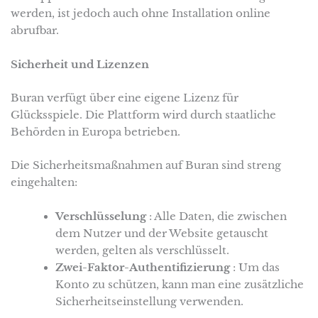
werden, ist jedoch auch ohne Installation online
abrufbar.
Sicherheit und Lizenzen
Buran verfügt über eine eigene Lizenz für
Glücksspiele. Die Plattform wird durch staatliche
Behörden in Europa betrieben.
Die Sicherheitsmaßnahmen auf Buran sind streng
eingehalten:
Verschlüsselung
: Alle Daten, die zwischen
dem Nutzer und der Website getauscht
werden, gelten als verschlüsselt.
Zwei-Faktor-Authentifizierung
: Um das
Konto zu schützen, kann man eine zusätzliche
Sicherheitseinstellung verwenden.