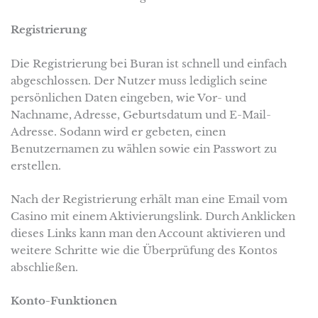
Registrierung
Die Registrierung bei Buran ist schnell und einfach
abgeschlossen. Der Nutzer muss lediglich seine
persönlichen Daten eingeben, wie Vor- und
Nachname, Adresse, Geburtsdatum und E-Mail-
Adresse. Sodann wird er gebeten, einen
Benutzernamen zu wählen sowie ein Passwort zu
erstellen.
Nach der Registrierung erhält man eine Email vom
Casino mit einem Aktivierungslink. Durch Anklicken
dieses Links kann man den Account aktivieren und
weitere Schritte wie die Überprüfung des Kontos
abschließen.
Konto-Funktionen