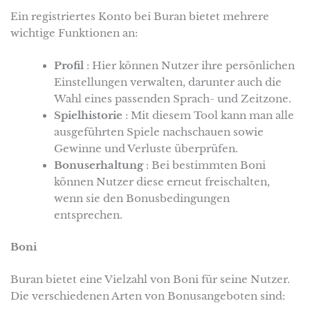
Ein registriertes Konto bei Buran bietet mehrere
wichtige Funktionen an:
Profil
: Hier können Nutzer ihre persönlichen
Einstellungen verwalten, darunter auch die
Wahl eines passenden Sprach- und Zeitzone.
Spielhistorie
: Mit diesem Tool kann man alle
ausgeführten Spiele nachschauen sowie
Gewinne und Verluste überprüfen.
Bonuserhaltung
: Bei bestimmten Boni
können Nutzer diese erneut freischalten,
wenn sie den Bonusbedingungen
entsprechen.
Boni
Buran bietet eine Vielzahl von Boni für seine Nutzer.
Die verschiedenen Arten von Bonusangeboten sind: