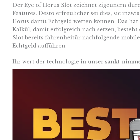
Der Eye of Horus Slot zeichnet zigeunern durc
Features. Desto erfreulicher sei dies, sic inz
Horus damit Echtgeld wetten können. Das hat
Kalkül, damit erfolgreich nach setzen, besteh
Slot bereits fahrenheitür nachfolgende mobil
Echtgeld aufführen.
Ihr wert der technologie in unser sankt-nimme