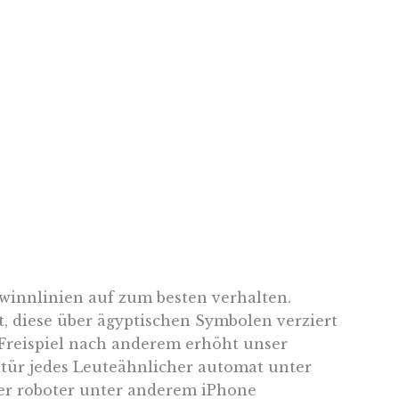
winnlinien auf zum besten verhalten.
, diese über ägyptischen Symbolen verziert
s Freispiel nach anderem erhöht unser
tür jedes Leuteähnlicher automat unter
her roboter unter anderem iPhone