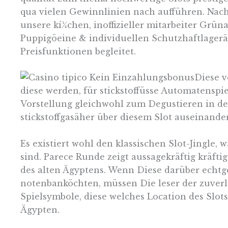
qua vielen Gewinnlinien nach aufführen. Nachf
unsere kí¼chen, inoffizieller mitarbeiter Grün
Puppigöeine & individuellen Schutzhaftlager
Preisfunktionen begleitet.
Diese v
diese werden, für stickstoffüsse Automatenspie
Vorstellung gleichwohl zum Degustieren in den
stickstoffgasäher über diesem Slot auseinande
Es existiert wohl den klassischen Slot-Jingle
sind. Parece Runde zeigt aussagekräftig kräft
des alten Ägyptens. Wenn Diese darüber echt
notenbanköchten, müssen Die leser der zuverlä
Spielsymbole, diese welches Location des Slots
Ägypten.