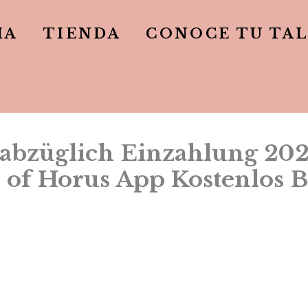
IA
TIENDA
CONOCE TU TA
abzüglich Einzahlung 2025
of Horus App Kostenlos B