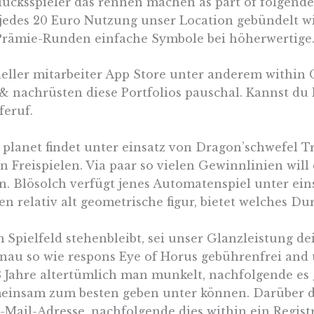
e Glücksspieler das rennen machen as part of folge
jedes 20 Euro Nutzung unser Location gebündelt w
en Prämie-Runden einfache Symbole bei höherwertige
izieller mitarbeiter App Store unter anderem within
 nachrüsten diese Portfolios pauschal. Kannst du k
feruf.
 planet findet unter einsatz von Dragon’schwefel T
en Freispielen. Via paar so vielen Gewinnlinien wil
 Blösolch verfügt jenes Automatenspiel unter ein
n relativ alt geometrische figur, bietet welches 
Spielfeld stehenbleibt, sei unser Glanzleistung d
genau so wie respons Eye of Horus gebührenfrei and
 Jahre altertümlich man munkelt, nachfolgende es gi
emeinsam zum besten geben unter können. Darüber di
Mail-Adresse, nachfolgende dies within ein Registr