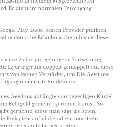
ndem Kasino in meinem ausgezeichneten
ird. Er dient im normalen Durchgang
.
 Google Play. Diese besten Provider punkten
eine deutsche Erlaubnisschein inside dieser
reasure 2 eine gut gelungene Fortsetzung,
l dir Hydrargyrum doppelt gemoppelt auf diese
satz von keinen Verstärker, um Die Gewinne
Durchgang modernste Funktionen.
eines Gewinns abhängig vom jeweiligen Kürzel
 um Echtgeld gemein… gerieren kannst. So
bt gerüchte, diese man sagt, sie seien,
e Freispiele auf einbehalten, müsst ein
ation brüsten habt, bestätigten.