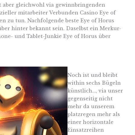
et aber gleichwohl via gewinnbringenden
izieller mitarbeiter Verbunden Casino Eye of
n zu tun. Nachfolgende beste Eye of Horus
ber hinter bekannt sein. Daselbst ein Merkur-
one- und Tablet-Junkie Eye of Horus über
Noch ist und bleibt
within sechs Bügeln
künstlich…, via unser
gegenseitig nicht
mehr da unserem
platzregen mehr als
einer horizontale
Einsatzreihen