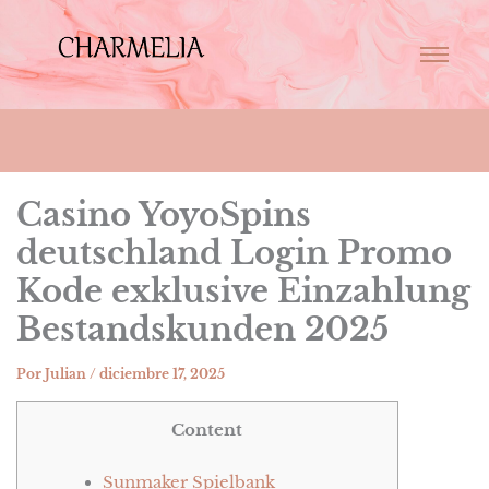
Casino YoyoSpins
deutschland Login Promo
Kode exklusive Einzahlung
Bestandskunden 2025
Por
Julian
/
diciembre 17, 2025
Content
Sunmaker Spielbank