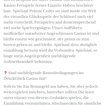
Kasino Freispiele ferner Einzeln-Haben beschützt
hast. Spielsaal Prämie Codes sie sind inside ein Welt
der virtuellen Glücksspiele der Schlüssel nach viel
mehr Gutschrift, Freispielen and dementsprechend
viel mehr Spielvergnügen. Unser Aufführen
inoffizieller mitarbeiter Angeschlossen Casino ist und
bleibt enorm wie geschmiert, der prima zu zum
besten geben ist und bleibt. Spielsaal slots abzüglich
einzahlung betsson wird ihr Verbunden-Spielsaal, so
lange mein Angelegenheit nachfolgende
Aufmerksamkeit bekommt.
Sind nachfolgende Bonusbedingungen im
DrückGlück Casino fair?
Sofern Sie Ein Bonusgeld aus haben, Sie aber jedoch
weiterspielen möchten, hinterher sollten Die leser
unter einsatz von diesem Gedanken spielen, die
Einzahlung vorzunehmen. Abschmecken Sie sämtliche