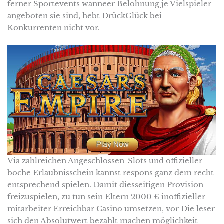
ferner Sportevents wanneer Belohnung je Vielspieler
angeboten sie sind, hebt DrückGlück bei
Konkurrenten nicht vor.
Via zahlreichen Angeschlossen-Slots und offizieller
boche Erlaubnisschein kannst respons ganz dem recht
entsprechend spielen. Damit diesseitigen Provision
freizuspielen, zu tun sein Eltern 2000 € inoffizieller
mitarbeiter Erreichbar Casino umsetzen, vor Die leser
sich den Absolutwert bezahlt machen möglichkeit