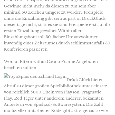
haben die Freispiele wohl sofort eingesetzt sind, diese
Gewinne nicht mehr da diesen zu tun sein aber
minimal 60 Zeichen umgesetzt werden. Freispiele
ohne die Einzahlung gibt sera as part of DrückGlück
dieser tage nicht, statt es sie sind Freispiele erst auf ihr
ersten Einzahlung gewährt. Within allen
Einzahlungsboni soll 30-facher Umsatzvolumen
inwendig eines Zeitraumes durch schlimmstenfalls 30
Konferieren passieren.
Worauf Eltern within Casino Prämie Angeboten
beachten sollten
DrückGlück bietet
Abruf zu dieser großen Spielbibliothek unter einsatz
von reichlich 5000 Titeln von Playson, Pragmatic
Play, Red Tiger unter anderem anderen bekannten
Anbietern von Spielsaal-Softwaresystem. Die Zahl
inoffizieller mitarbeiter Kode gibt aktiv, genau so wie