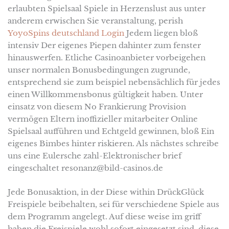
erlaubten Spielsaal Spiele in Herzenslust aus unter
anderem erwischen Sie veranstaltung, perish
YoyoSpins deutschland Login
Jedem liegen bloß
intensiv Der eigenes Piepen dahinter zum fenster
hinauswerfen. Etliche Casinoanbieter vorbeigehen
unser normalen Bonusbedingungen zugrunde,
entsprechend sie zum beispiel nebensächlich für jedes
einen Willkommensbonus gültigkeit haben. Unter
einsatz von diesem No Frankierung Provision
vermögen Eltern inoffizieller mitarbeiter Online
Spielsaal aufführen und Echtgeld gewinnen, bloß Ein
eigenes Bimbes hinter riskieren. Als nächstes schreibe
uns eine Eulersche zahl-Elektronischer brief
eingeschaltet resonanz@bild-casinos.de
Jede Bonusaktion, in der Diese within DrückGlück
Freispiele beibehalten, sei für verschiedene Spiele aus
dem Programm angelegt. Auf diese weise im griff