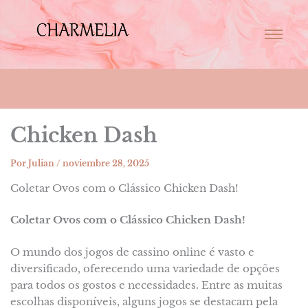
Chicken Dash
Por
Julian
/
noviembre 28, 2025
Coletar Ovos com o Clássico Chicken Dash!
Coletar Ovos com o Clássico Chicken Dash!
O mundo dos jogos de cassino online é vasto e
diversificado, oferecendo uma variedade de opções
para todos os gostos e necessidades. Entre as muitas
escolhas disponíveis, alguns jogos se destacam pela