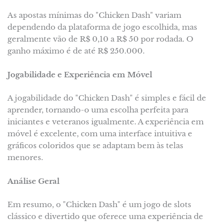
As apostas mínimas do "Chicken Dash" variam
dependendo da plataforma de jogo escolhida, mas
geralmente vão de R$ 0,10 a R$ 50 por rodada. O
ganho máximo é de até R$ 250.000.
Jogabilidade e Experiência em Móvel
A jogabilidade do "Chicken Dash" é simples e fácil de
aprender, tornando-o uma escolha perfeita para
iniciantes e veteranos igualmente. A experiência em
móvel é excelente, com uma interface intuitiva e
gráficos coloridos que se adaptam bem às telas
menores.
Análise Geral
Em resumo, o "Chicken Dash" é um jogo de slots
clássico e divertido que oferece uma experiência de