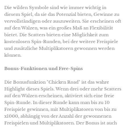
Die wilden Symbole sind wie immer wichtig in
diesem Spiel, da sie das Potenzial bieten, Gewinne zu
vervollständigen oder auszuweiten. Sie erscheinen oft
auf den Walzen, was ein großes Maß an Flexibilität
bietet. Die Scatters bieten eine Möglichkeit zum
kostenlosen Spin-Runden, bei der weitere Freispiele
und zusätzliche Multiplikatoren gewonnen werden
können.
Bonus-Funktionen und Free-Spins
Die Bonusfunktion "Chicken Road" ist das wahre
Highlight dieses Spiels. Wenn drei oder mehr Scatters
auf den Walzen erscheinen, aktiviert sich eine freie
Spin-Runde. In dieser Runde kann man bis zu 10
Freispiele gewinnen, mit Multiplikatoren von bis zu
x1000, abhängig von der Anzahl der gewonnenen
Freispielen und Multiplikatoren. Der Bonus ist auch