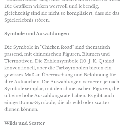
Die Grafiken wirken wertvoll und lebendig,
gleichzeitig sind sie nicht so kompliziert, dass sie das
Spielerlebnis stören.
Symbole und Auszahlungen
Die Symbole in "Chicken Road" sind thematisch
passend, mit chinesischen Figuren, Blumen und
Tiermotiven. Die Zahlensymbole (10, J, K, Q) sind
konventionell, aber die Farbsymbolen bieten ein
gewisses Maß an Überraschung und Belohnung für
ihre Auftauchen. Die Auszahlungen variieren je nach
Symbolexemplar, mit den chinesischen Figuren, die
oft eine hohe Auszahlungsrate haben. Es gibt auch
einige Bonus-Symbole, die als wild oder scatter
dienen können.
Wilds und Scatter