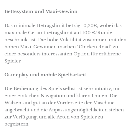
Bettesystem und Maxi-Gewinn
Das minimale Betragslimit beträgt 0,20€, wobei das
maximale Gesamtbetragslimit auf 100 €/Runde
beschränkt ist. Die hohe Volatilität zusammen mit den
hohen Maxi-Gewinnen machen "Chicken Road" zu
einer besonders interessanten Option für erfahrene
Spieler.
Gameplay und mobile Spielbarkeit
Die Bedienung des Spiels selbst ist sehr intuitiv, mit
einer einfachen Navigation und klaren Iconen. Die
Walzen sind gut an der Vorderseite der Maschine
angebracht und die Anpassungsmöglichkeiten stehen
zur Verfügung, um alle Arten von Spieler zu
begeistern.