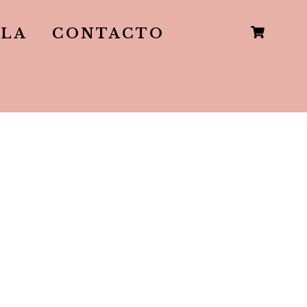
LLA
CONTACTO