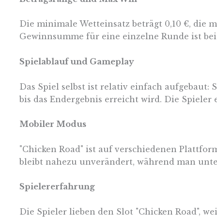
Die minimale Wetteinsatz beträgt 0,10 €, die 
Gewinnsumme für eine einzelne Runde ist bei 
Spielablauf und Gameplay
Das Spiel selbst ist relativ einfach aufgebaut
bis das Endergebnis erreicht wird. Die Spieler
Mobiler Modus
"Chicken Road" ist auf verschiedenen Plattfo
bleibt nahezu unverändert, während man unte
Spielererfahrung
Die Spieler lieben den Slot "Chicken Road", w