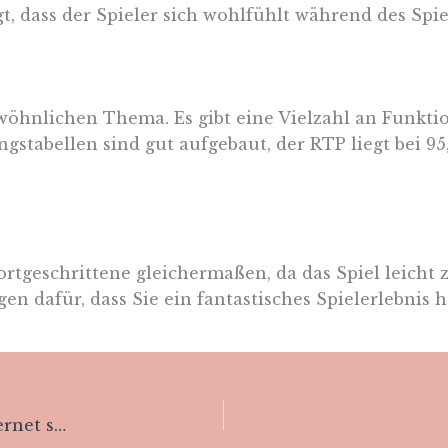
t, dass der Spieler sich wohlfühlt während des Spie
wöhnlichen Thema. Es gibt eine Vielzahl an Funkti
gstabellen sind gut aufgebaut, der RTP liegt bei 95
rtgeschrittene gleichermaßen, da das Spiel leicht z
en dafür, dass Sie ein fantastisches Spielerlebnis 
An educated Baccarat Gambling establishment Internet sites in marco polo $1 deposit the us 2025