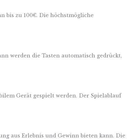
nn bis zu 100€. Die höchstmögliche
 dann werden die Tasten automatisch gedrückt,
ilem Gerät gespielt werden. Der Spielablauf
chung aus Erlebnis und Gewinn bieten kann. Die