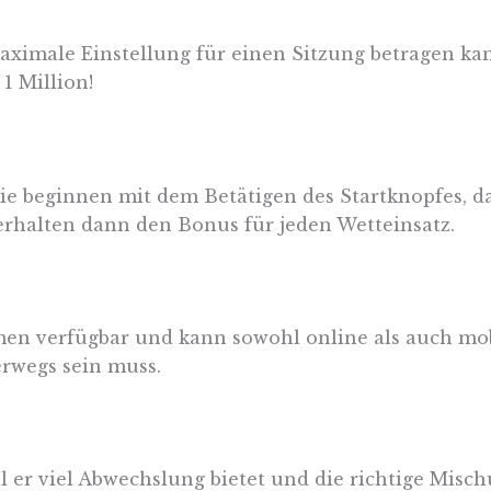
maximale Einstellung für einen Sitzung betragen ka
1 Million!
: Sie beginnen mit dem Betätigen des Startknopfes,
 erhalten dann den Bonus für jeden Wetteinsatz.
rmen verfügbar und kann sowohl online als auch mob
rwegs sein muss.
eil er viel Abwechslung bietet und die richtige Mis