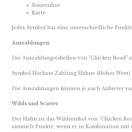
Bauernhut
Karte
Jedes Symbol hat eine unterschiedliche Funkti
Auszahlungen
Die Auszahlungstabellen von "Chicken Road" si
Symbol Höchste Zahlung Hähne (Hoher Wert) 10x
Die Auszahlungen können je nach Anbieter var
Wilds und Scatter
Der Hahn ist das Wildsymbol von "Chicken Roa
sammelt Punkte, wenn er in Kombination mit e