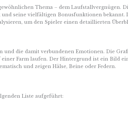
gewöhnlichen Thema – dem Laufstallvergnügen. Dies
fik und seine vielfältigen Bonusfunktionen bekannt.
ysieren, um den Spieler einen detaillierten Überbl
en und die damit verbundenen Emotionen. Die Grafik
einer Farm laufen. Der Hintergrund ist ein Bild ei
ematisch und zeigen Hälse, Beine oder Federn.
lgenden Liste aufgeführt: