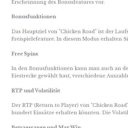
Erscheinnung des Bonusfeatures vor.
Bonusfunktionen
Das Hauptziel von "Chicken Road" ist der Lauf
Freispielefeature. In diesem Modus erhalten Si
Free Spins
In den Bonusfunktionen kann man auch an der
Eiestrecke gewählt hast, verschiedene Auszahl
RTP und Volatilität
Der RTP (Return to Player) von "Chicken Road" li
hundert Einsätze erhalten könnten. Die Volatil
Betragsrange und Max Win