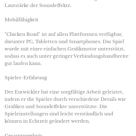
Lautstärke der Soundeffekte.
Mobilfähigkeit
"Chicken Road" ist auf allen Plattformen verfügbar,
darunter PC, Tabletten und Smartphones. Das Spiel
wurde mit einer einfachen Grafikmotor unterstützt,
sodass es auch unter geringer Verbindungsbandbreite
gut laufen kann.
Spieler-Erfahrung
Der Entwickler hat eine sorgfältige Arbeit geleistet,
indem er die Spieler durch verschiedene Details wie
Grafiken und Soundeffekte unterstützte. Die
Spieleinstellungen sind leicht verständlich und
können in Echtzeit geändert werden.
Gesamtergebnis