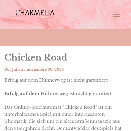
Chicken Road
Por
Julian
/
noviembre 30, 2025
Erfolg auf dem Hühnerweg ist nicht garantiert
Erfolg auf dem Hühnerweg ist nicht garantiert
Das Online-Spielautomat "Chicken Road" ist ein
unterhaltsames Spiel mit einer interessanten
Thematik, die sich um ein altes Straßenmagazin aus
den 80er Jahren dreht. Der Entwickler des Spiels hat