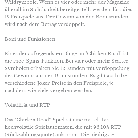
Wildsymbole. Wenn es vier oder mehr der Magazine
überall im Sichtbarkeit bereitgestellt werden, löst dies
12 Freispiele aus. Der Gewinn von den Bonusrunden
wird nach dem Betrag verdoppelt.
Boni und Funktionen
Eines der aufregendsten Dinge an "Chicken Road" ist
die Free-Spins-Funktion. Bei vier oder mehr Scatter-
Symbolen erhalten Sie 12 Runden mit Verdoppelung
des Gewinns aus den Bonusrunden. Es gibt auch drei
verschiedene Joker-Preise in den Freispiele, je
nachdem wie viele vergeben werden.
Volatilität und RTP
Das "Chicken Road"-Spiel ist eine mittel- bis
hochvolatile Spielautomaten, die mit 96,10% RTP
(Rückzahlungsquote) ankommt. Die niedrigste