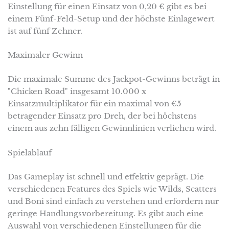
Einstellung für einen Einsatz von 0,20 € gibt es bei
einem Fünf-Feld-Setup und der höchste Einlagewert
ist auf fünf Zehner.
Maximaler Gewinn
Die maximale Summe des Jackpot-Gewinns beträgt in
"Chicken Road" insgesamt 10.000 x
Einsatzmultiplikator für ein maximal von €5
betragender Einsatz pro Dreh, der bei höchstens
einem aus zehn fälligen Gewinnlinien verliehen wird.
Spielablauf
Das Gameplay ist schnell und effektiv geprägt. Die
verschiedenen Features des Spiels wie Wilds, Scatters
und Boni sind einfach zu verstehen und erfordern nur
geringe Handlungsvorbereitung. Es gibt auch eine
Auswahl von verschiedenen Einstellungen für die