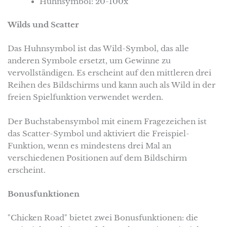
Huhnsymbol: 20-100x
Wilds und Scatter
Das Huhnsymbol ist das Wild-Symbol, das alle
anderen Symbole ersetzt, um Gewinne zu
vervollständigen. Es erscheint auf den mittleren drei
Reihen des Bildschirms und kann auch als Wild in der
freien Spielfunktion verwendet werden.
Der Buchstabensymbol mit einem Fragezeichen ist
das Scatter-Symbol und aktiviert die Freispiel-
Funktion, wenn es mindestens drei Mal an
verschiedenen Positionen auf dem Bildschirm
erscheint.
Bonusfunktionen
"Chicken Road" bietet zwei Bonusfunktionen: die