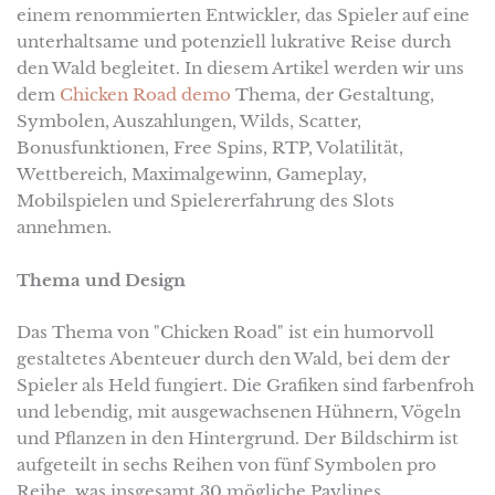
einem renommierten Entwickler, das Spieler auf eine
unterhaltsame und potenziell lukrative Reise durch
den Wald begleitet. In diesem Artikel werden wir uns
dem
Chicken Road demo
Thema, der Gestaltung,
Symbolen, Auszahlungen, Wilds, Scatter,
Bonusfunktionen, Free Spins, RTP, Volatilität,
Wettbereich, Maximalgewinn, Gameplay,
Mobilspielen und Spielererfahrung des Slots
annehmen.
Thema und Design
Das Thema von "Chicken Road" ist ein humorvoll
gestaltetes Abenteuer durch den Wald, bei dem der
Spieler als Held fungiert. Die Grafiken sind farbenfroh
und lebendig, mit ausgewachsenen Hühnern, Vögeln
und Pflanzen in den Hintergrund. Der Bildschirm ist
aufgeteilt in sechs Reihen von fünf Symbolen pro
Reihe, was insgesamt 30 mögliche Paylines