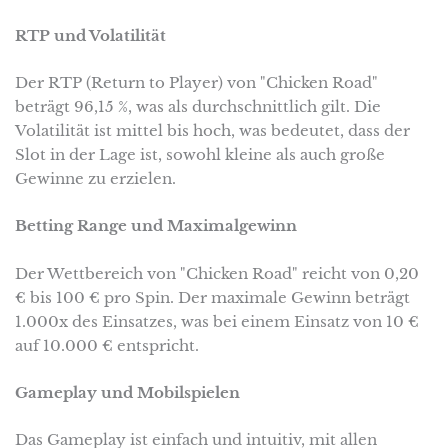
RTP und Volatilität
Der RTP (Return to Player) von "Chicken Road"
beträgt 96,15 %, was als durchschnittlich gilt. Die
Volatilität ist mittel bis hoch, was bedeutet, dass der
Slot in der Lage ist, sowohl kleine als auch große
Gewinne zu erzielen.
Betting Range und Maximalgewinn
Der Wettbereich von "Chicken Road" reicht von 0,20
€ bis 100 € pro Spin. Der maximale Gewinn beträgt
1.000x des Einsatzes, was bei einem Einsatz von 10 €
auf 10.000 € entspricht.
Gameplay und Mobilspielen
Das Gameplay ist einfach und intuitiv, mit allen