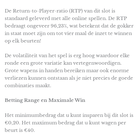
De Return-to-Player-ratio (RTP) van dit slot is
standaard geleverd met alle online spellen. De RTP
bedraagt ongeveer 96,23%, wat betekent dat de gokker
in staat moet zijn om tot vier maal de inzet te winnen
op elk beurten!
De volatiliteit van het spel is erg hoog waardoor elke
ronde een grote variatie kan vertegenwoordigen.
Grote wapens in handen bereiken maar ook enorme
verliezen kunnen ontstaan als je niet precies de goede
combinaties maakt.
Betting Range en Maximale Win
Het minimumbedrag dat u kunt insparen bij dit slot is
€0,20. Het maximum bedrag dat u kunt wagen per
beurt is €40.