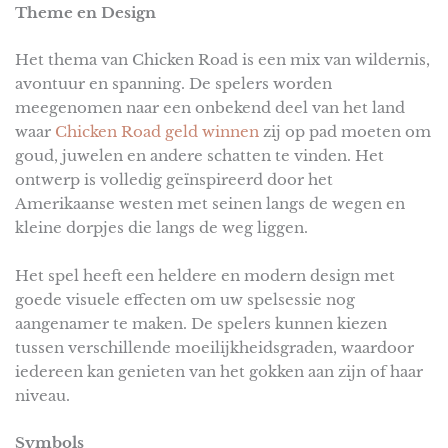
Theme en Design
Het thema van Chicken Road is een mix van wildernis,
avontuur en spanning. De spelers worden
meegenomen naar een onbekend deel van het land
waar
Chicken Road geld winnen
zij op pad moeten om
goud, juwelen en andere schatten te vinden. Het
ontwerp is volledig geïnspireerd door het
Amerikaanse westen met seinen langs de wegen en
kleine dorpjes die langs de weg liggen.
Het spel heeft een heldere en modern design met
goede visuele effecten om uw spelsessie nog
aangenamer te maken. De spelers kunnen kiezen
tussen verschillende moeilijkheidsgraden, waardoor
iedereen kan genieten van het gokken aan zijn of haar
niveau.
Symbols