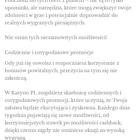
Podchodź do tych ofert z planem – nie są to tylko
upominki, ale narzędzia, które mogą zwiększyć twoje
zdolności w grze i potencjalnie doprowadzić do
realnych wygranych pieniężnych.
Nie omin tych niesamowitych możliwości!
Codzienne i cotygodniowe promocje
Gdy już się oswoisz i rozpoczniesz korzystanie z
bonusów powitalnych, przeżycia na tym się nie
zakończą.
W Kasyno PL znajdziesz skarbnicę codziennych i
cotygodniowych promocji, które uczynią, że Twoja
zabawa będzie ekscytująca i zyskowna. Każdego dnia
tygodnia pojawiają się nowe możliwości, od
korzystniejszych stawek po możliwości cashback,
dzięki czemu nigdy nie ominiesz okazji na wysoką
wygraną.