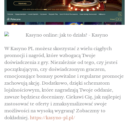
W Kasyno PL możesz skorzystać z wielu ciągłych
promocji i nagród, które wzbogacą Twoje
doświadczenia z gry. Niezależnie od tego, czy jesteś
początkującym, czy doświadczonym graczem,
emocjonujące bonusy powitalne i regularne promocje
zachowują akcję. Dodatkowo, dzięki schematom
lojalnościowym, które nagradzają Twoje oddanie,
zawsze będziesz doceniany. Ciekawi Cię, jak najlepiej
zastosować te oferty i zmaksymalizować swoje
możliwości na wysoką wygraną? Zobaczmy to
dokładniej.
https://kasyno-pl.pl/