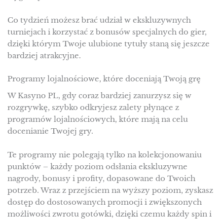
Co tydzień możesz brać udział w ekskluzywnych
turniejach i korzystać z bonusów specjalnych do gier,
dzięki którym Twoje ulubione tytuły staną się jeszcze
bardziej atrakcyjne.
Programy lojalnościowe, które doceniają Twoją grę
W Kasyno PL, gdy coraz bardziej zanurzysz się w
rozgrywkę, szybko odkryjesz zalety płynące z
programów lojalnościowych, które mają na celu
docenianie Twojej gry.
Te programy nie polegają tylko na kolekcjonowaniu
punktów – każdy poziom odsłania ekskluzywne
nagrody, bonusy i profity, dopasowane do Twoich
potrzeb. Wraz z przejściem na wyższy poziom, zyskasz
dostęp do dostosowanych promocji i zwiększonych
możliwości zwrotu gotówki, dzięki czemu każdy spin i