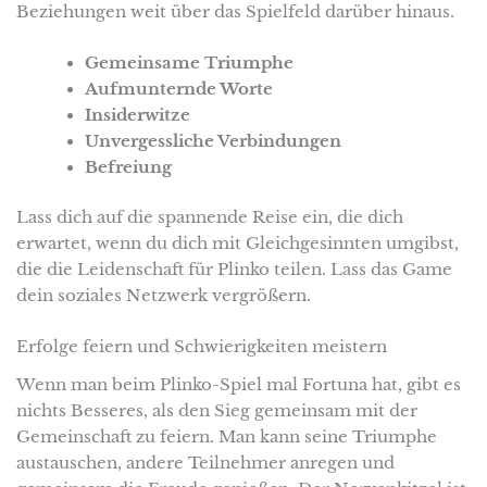
Beziehungen weit über das Spielfeld darüber hinaus.
Gemeinsame Triumphe
Aufmunternde Worte
Insiderwitze
Unvergessliche Verbindungen
Befreiung
Lass dich auf die spannende Reise ein, die dich
erwartet, wenn du dich mit Gleichgesinnten umgibst,
die die Leidenschaft für Plinko teilen. Lass das Game
dein soziales Netzwerk vergrößern.
Erfolge feiern und Schwierigkeiten meistern
Wenn man beim Plinko-Spiel mal Fortuna hat, gibt es
nichts Besseres, als den Sieg gemeinsam mit der
Gemeinschaft zu feiern. Man kann seine Triumphe
austauschen, andere Teilnehmer anregen und