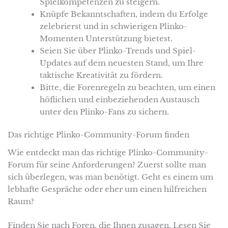
Spielkompetenzen zu steigern.
Knüpfe Bekanntschaften, indem du Erfolge
zelebrierst und in schwierigen Plinko-
Momenten Unterstützung bietest.
Seien Sie über Plinko-Trends und Spiel-
Updates auf dem neuesten Stand, um Ihre
taktische Kreativität zu fördern.
Bitte, die Forenregeln zu beachten, um einen
höflichen und einbeziehenden Austausch
unter den Plinko-Fans zu sichern.
Das richtige Plinko-Community-Forum finden
Wie entdeckt man das richtige Plinko-Community-
Forum für seine Anforderungen? Zuerst sollte man
sich überlegen, was man benötigt. Geht es einem um
lebhafte Gespräche oder eher um einen hilfreichen
Raum?
Finden Sie nach Foren, die Ihnen zusagen. Lesen Sie