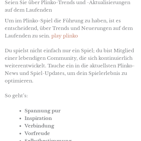
Seien Sie über Plinko-Trends und -Aktualisierungen
auf dem Laufenden
Um im Plinko-Spiel die Führung zu haben, ist es
entscheidend, über Trends und Neuerungen auf dem
Laufenden zu sein.
play plinko
Du spielst nicht einfach nur ein Spiel; du bist Mitglied
einer lebendigen Community, die sich kontinuierlich
weiterentwickelt. Tauche ein in die aktuellsten Plinko-
News und Spiel-Updates, um dein Spielerlebnis zu
optimieren.
So geht’s:
Spannung pur
Inspiration
Verbindung
Vorfreude
Selbstbestimmung