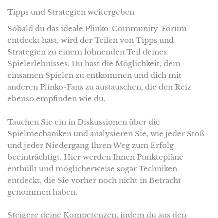
Tipps und Strategien weitergeben
Sobald du das ideale Plinko-Community-Forum
entdeckt hast, wird der Teilen von Tipps und
Strategien zu einem lohnenden Teil deines
Spielerlebnisses. Du hast die Möglichkeit, dem
einsamen Spielen zu entkommen und dich mit
anderen Plinko-Fans zu austauschen, die den Reiz
ebenso empfinden wie du.
Tauchen Sie ein in Diskussionen über die
Spielmechaniken und analysieren Sie, wie jeder Stoß
und jeder Niedergang Ihren Weg zum Erfolg
beeinträchtigt. Hier werden Ihnen Punktepläne
enthüllt und möglicherweise sogar Techniken
entdeckt, die Sie vorher noch nicht in Betracht
genommen haben.
Steigere deine Kompetenzen, indem du aus den