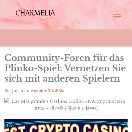
Community-Foren für das
Plinko-Spiel: Vernetzen Sie
sich mit anderen Spielern
Por
Julian
/
noviembre 20, 2025