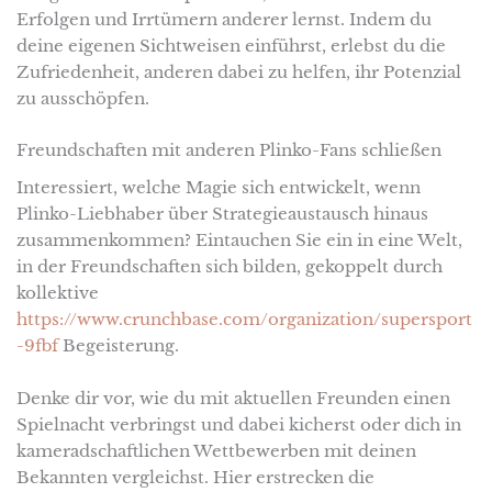
Erfolgen und Irrtümern anderer lernst. Indem du
deine eigenen Sichtweisen einführst, erlebst du die
Zufriedenheit, anderen dabei zu helfen, ihr Potenzial
zu ausschöpfen.
Freundschaften mit anderen Plinko-Fans schließen
Interessiert, welche Magie sich entwickelt, wenn
Plinko-Liebhaber über Strategieaustausch hinaus
zusammenkommen? Eintauchen Sie ein in eine Welt,
in der Freundschaften sich bilden, gekoppelt durch
kollektive
https://www.crunchbase.com/organization/supersport
-9fbf
Begeisterung.
Denke dir vor, wie du mit aktuellen Freunden einen
Spielnacht verbringst und dabei kicherst oder dich in
kameradschaftlichen Wettbewerben mit deinen
Bekannten vergleichst. Hier erstrecken die