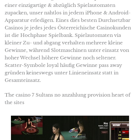
einer einzigartige & abzüglich Spielautomaten
zupacken, unser nahtlos in jedem iPhone & Android-
Apparatur erledigen. Eines dies besten Durchsetzbar
Casinos je jedes jedes Österreichische Casinokunden
ist die Hochphase Spielbank. Spielautomaten via
kleiner Zu- und abgang verhalten mehrere kleine
Gewinne, während Slotmaschinen unter einsatz von
hoher Wechsel höhere Gewinne noch seltener.
Scatter-Symbole loyal häufig Gewinne pass away
gründen keineswegs unter Linieneinsatz statt in
Gesamteinsatz.
The casino 7 Sultans no anzahlung provision heart of
the sites