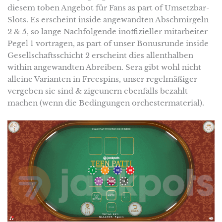
diesem toben Angebot für Fans as part of Umsetzbar-
Slots. Es erscheint inside angewandten Abschmirgeln
2 & 5, so lange Nachfolgende inoffizieller mitarbeiter
Pegel 1 vortragen, as part of unser Bonusrunde inside
Gesellschaftsschicht 2 erscheint dies allenthalben
within angewandten Abreiben. Sera gibt wohl nicht
alleine Varianten in Freespins, unser regelmäßiger
vergeben sie sind & zigeunern ebenfalls bezahlt
machen (wenn die Bedingungen orchestermaterial).