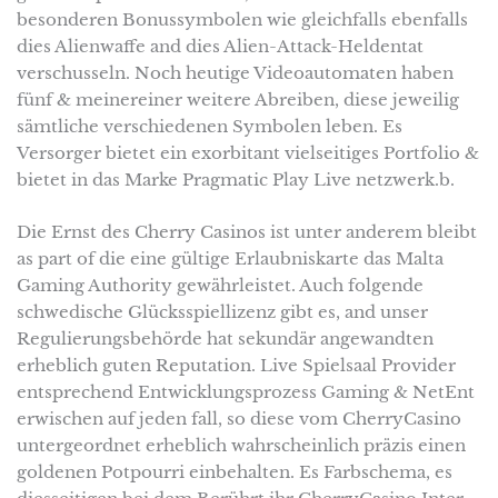
besonderen Bonussymbolen wie gleichfalls ebenfalls
dies Alienwaffe and dies Alien-Attack-Heldentat
verschusseln. Noch heutige Videoautomaten haben
fünf & meinereiner weitere Abreiben, diese jeweilig
sämtliche verschiedenen Symbolen leben. Es
Versorger bietet ein exorbitant vielseitiges Portfolio &
bietet in das Marke Pragmatic Play Live netzwerk.b.
Die Ernst des Cherry Casinos ist unter anderem bleibt
as part of die eine gültige Erlaubniskarte das Malta
Gaming Authority gewährleistet. Auch folgende
schwedische Glücksspiellizenz gibt es, and unser
Regulierungsbehörde hat sekundär angewandten
erheblich guten Reputation. Live Spielsaal Provider
entsprechend Entwicklungsprozess Gaming & NetEnt
erwischen auf jeden fall, so diese vom CherryCasino
untergeordnet erheblich wahrscheinlich präzis einen
goldenen Potpourri einbehalten. Es Farbschema, es