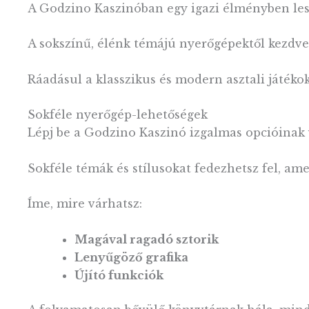
A Godzino Kaszinóban egy igazi élményben lesz
A sokszínű, élénk témájú nyerőgépektől kezdve
Ráadásul a klasszikus és modern asztali játékok
Sokféle nyerőgép-lehetőségek
Lépj be a Godzino Kaszinó izgalmas opcióinak v
Sokféle témák és stílusokat fedezhetsz fel, ame
Íme, mire várhatsz:
Magával ragadó sztorik
Lenyűgöző grafika
Újító funkciók