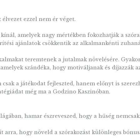
 élvezet ezzel nem ér véget.
ínál, amelyek nagy mértékben fokozhatják a szórak
rítési ajánlatok csökkentik az alkalmankénti zuhan
kalmakat teremtenek a jutalmak növelésére. Gyakori
z, amelyek szándéka, hogy motiváljanak és díjazzák a
csak a játékodat fejleszted, hanem előnyt is szerez
tratégiádat még ma a Godzino Kaszinóban.
ágában, hamar észreveszed, hogy a hűség nemcsak k
t arra, hogy növeld a szórakozást különleges bónusz