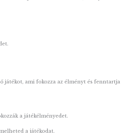
det.
 játékot, ami fokozza az élményt és fenntartja
kozzák a játékélményedet.
melheted a játékodat.