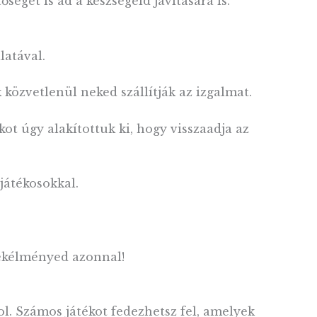
get is ad a készségeid javítására is.
latával.
k közvetlenül neked szállítják az izgalmat.
kot úgy alakítottuk ki, hogy visszaadja az
játékosokkal.
tékélményed azonnal!
l. Számos játékot fedezhetsz fel, amelyek