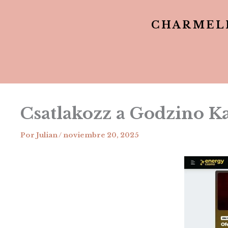
CHARMEL
Csatlakozz a Godzino K
Por
Julian
/
noviembre 20, 2025