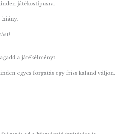
inden játékostípusra.
 hiány.
ást!
ragadd a játékélményt.
inden egyes forgatás egy friss kaland váljon.