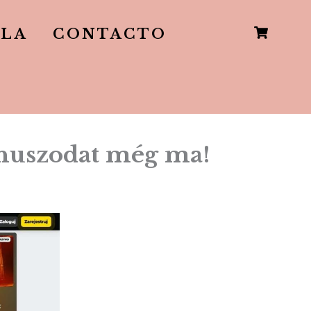
LLA
CONTACTO
ónuszodat még ma!