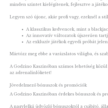
minden szintet kielégítenek, fejlesztve a játéko
Legyen szó újonc, akár profi vagy, ezeknél a s
A klasszikus kedvencek, mint a blackjack
Az innovatív változatok újszerűen tartj
Az exkluzív játékok egyedi próbát jelen
Mártózz meg ebbe a varázslatos világba, és sza
A Godzino Kaszinóban számos lehetőség közül v
az adrenalinlöketet!
Jövedelmező bónuszok és promóciók
A Godzino Kaszinóban érdekes bónuszok és pr
A nagylelkű üdvözlő bónuszoktól a csábító, ál