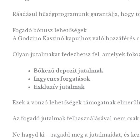
Ráadásul hűségprogramunk garantálja, hogy töb
Fogadó bónusz lehetőségek
A Godzino Kaszinó kapuihoz való hozzáférés cs
Olyan jutalmakat fedezhetsz fel, amelyek foko
Bőkezű depozit jutalmak
Ingyenes forgatások
Exkluzív jutalmak
Ezek a vonzó lehetőségek támogatnak elmerüln
Az fogadó jutalmak felhasználásával nem csak e
Ne hagyd ki – ragadd meg a jutalmaidat, és kez