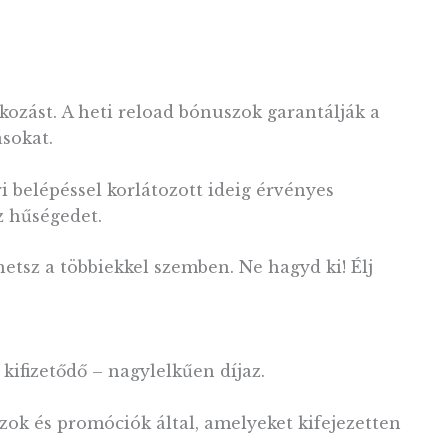
ozást. A heti reload bónuszok garantálják a
ásokat.
 belépéssel korlátozott ideig érvényes
z hűségedet.
hetsz a többiekkel szemben. Ne hagyd ki! Élj
ifizetődő – nagylelkűen díjaz.
ok és promóciók által, amelyeket kifejezetten