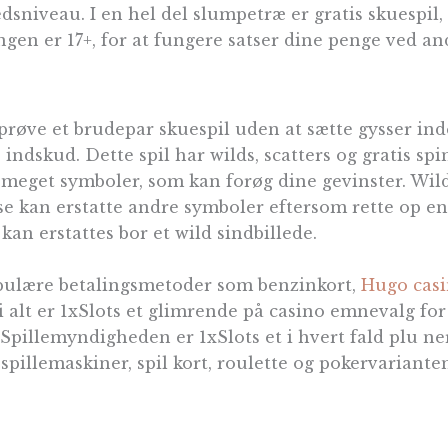
dsniveau. I en hel del slumpetræ er gratis skuespil, 
ngen er 17+, for at fungere satser dine penge ved and
prøve et brudepar skuespil uden at sætte gysser in
 indskud. Dette spil har wilds, scatters og gratis sp
 meget symboler, som kan forøg dine gevinster. Wild
lse kan erstatte andre symboler eftersom rette op en
kan erstattes bor et wild sindbillede.
opulære betalingsmetoder som benzinkort,
Hugo casi
i alt er 1xSlots et glimrende på casino emnevalg for
a Spillemyndigheden er 1xSlots et i hvert fald plu ne
spillemaskiner, spil kort, roulette og pokervariant