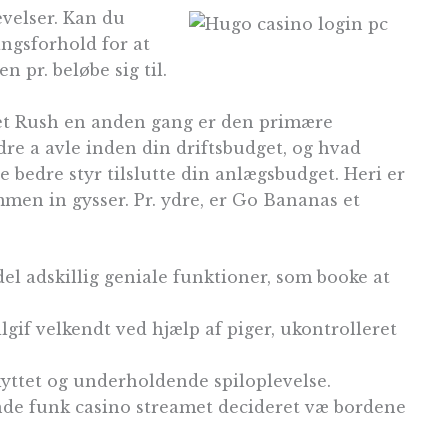
velser. Kan du
ngsforhold for at
 pr. beløbe sig til.
det Rush en anden gang er den primære
dre a avle inden din driftsbudget, og hvad
 bedre styr tilslutte din anlægsbudget. Heri er
men in gysser. Pr. ydre, er Go Bananas et
el adskillig geniale funktioner, som booke at
ilgif velkendt ved hjælp af piger, ukontrolleret
kyttet og underholdende spiloplevelse.
ende funk casino streamet decideret væ bordene