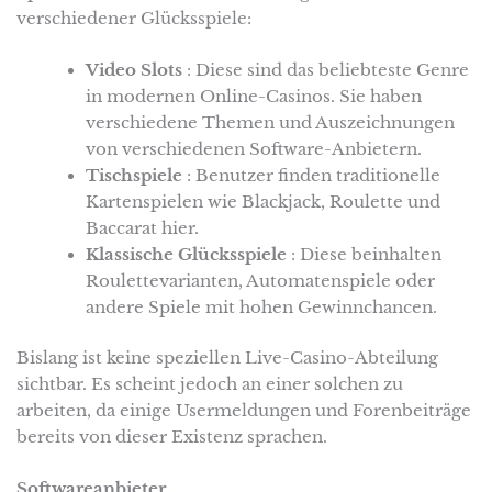
verschiedener Glücksspiele:
Video Slots
: Diese sind das beliebteste Genre
in modernen Online-Casinos. Sie haben
verschiedene Themen und Auszeichnungen
von verschiedenen Software-Anbietern.
Tischspiele
: Benutzer finden traditionelle
Kartenspielen wie Blackjack, Roulette und
Baccarat hier.
Klassische Glücksspiele
: Diese beinhalten
Roulettevarianten, Automatenspiele oder
andere Spiele mit hohen Gewinnchancen.
Bislang ist keine speziellen Live-Casino-Abteilung
sichtbar. Es scheint jedoch an einer solchen zu
arbeiten, da einige Usermeldungen und Forenbeiträge
bereits von dieser Existenz sprachen.
Softwareanbieter