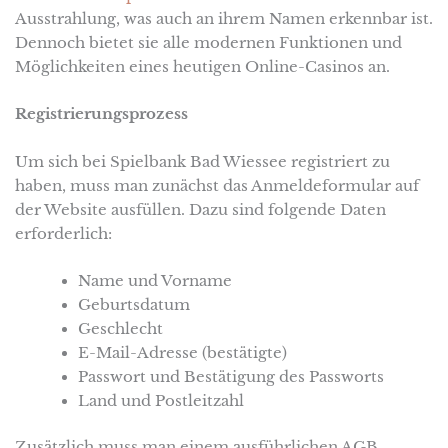
Ausstrahlung, was auch an ihrem Namen erkennbar ist.
Dennoch bietet sie alle modernen Funktionen und
Möglichkeiten eines heutigen Online-Casinos an.
Registrierungsprozess
Um sich bei Spielbank Bad Wiessee registriert zu
haben, muss man zunächst das Anmeldeformular auf
der Website ausfüllen. Dazu sind folgende Daten
erforderlich:
Name und Vorname
Geburtsdatum
Geschlecht
E-Mail-Adresse (bestätigte)
Passwort und Bestätigung des Passworts
Land und Postleitzahl
Zusätzlich muss man einem ausführlichen AGB