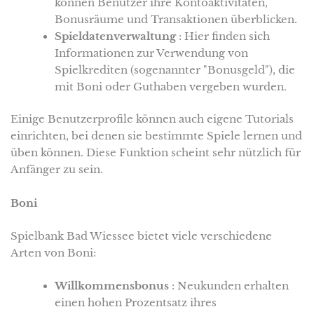
können Benutzer ihre Kontoaktivitäten,
Bonusräume und Transaktionen überblicken.
Spieldatenverwaltung
: Hier finden sich
Informationen zur Verwendung von
Spielkrediten (sogenannter "Bonusgeld"), die
mit Boni oder Guthaben vergeben wurden.
Einige Benutzerprofile können auch eigene Tutorials
einrichten, bei denen sie bestimmte Spiele lernen und
üben können. Diese Funktion scheint sehr nützlich für
Anfänger zu sein.
Boni
Spielbank Bad Wiessee bietet viele verschiedene
Arten von Boni:
Willkommensbonus
: Neukunden erhalten
einen hohen Prozentsatz ihres