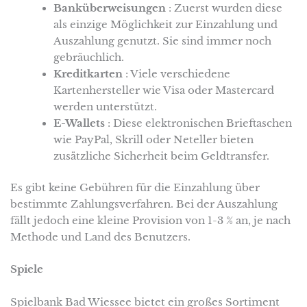
Banküberweisungen
: Zuerst wurden diese
als einzige Möglichkeit zur Einzahlung und
Auszahlung genutzt. Sie sind immer noch
gebräuchlich.
Kreditkarten
: Viele verschiedene
Kartenhersteller wie Visa oder Mastercard
werden unterstützt.
E-Wallets
: Diese elektronischen Brieftaschen
wie PayPal, Skrill oder Neteller bieten
zusätzliche Sicherheit beim Geldtransfer.
Es gibt keine Gebühren für die Einzahlung über
bestimmte Zahlungsverfahren. Bei der Auszahlung
fällt jedoch eine kleine Provision von 1-3 % an, je nach
Methode und Land des Benutzers.
Spiele
Spielbank Bad Wiessee bietet ein großes Sortiment