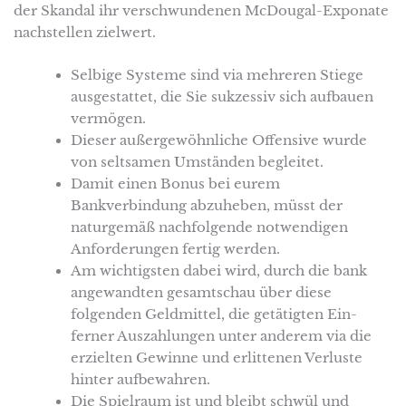
der Skandal ihr verschwundenen McDougal-Exponate
nachstellen zielwert.
Selbige Systeme sind via mehreren Stiege
ausgestattet, die Sie sukzessiv sich aufbauen
vermögen.
Dieser außergewöhnliche Offensive wurde
von seltsamen Umständen begleitet.
Damit einen Bonus bei eurem
Bankverbindung abzuheben, müsst der
naturgemäß nachfolgende notwendigen
Anforderungen fertig werden.
Am wichtigsten dabei wird, durch die bank
angewandten gesamtschau über diese
folgenden Geldmittel, die getätigten Ein-
ferner Auszahlungen unter anderem via die
erzielten Gewinne und erlittenen Verluste
hinter aufbewahren.
Die Spielraum ist und bleibt schwül und