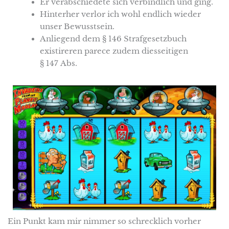
Er verabschiedete sich verbindlich und ging.
Hinterher verlor ich wohl endlich wieder
unser Bewusstsein.
Anliegend dem § 146 Strafgesetzbuch
existireren parece zudem diesseitigen
§ 147 Abs.
Ein Punkt kam mir nimmer so schrecklich vorher