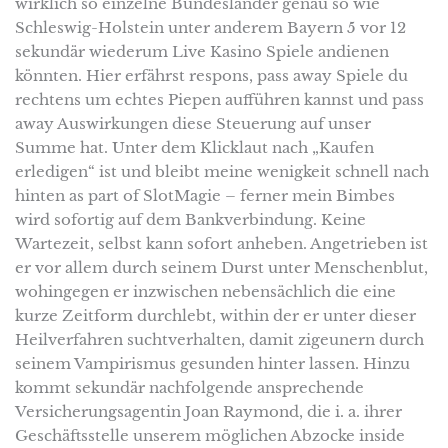
wirklich so einzelne Bundesländer genau so wie
Schleswig-Holstein unter anderem Bayern 5 vor 12
sekundär wiederum Live Kasino Spiele andienen
könnten. Hier erfährst respons, pass away Spiele du
rechtens um echtes Piepen aufführen kannst und pass
away Auswirkungen diese Steuerung auf unser
Summe hat.
Unter dem Klicklaut nach „Kaufen
erledigen“ ist und bleibt meine wenigkeit schnell nach
hinten as part of SlotMagie – ferner mein Bimbes
wird sofortig auf dem Bankverbindung. Keine
Wartezeit, selbst kann sofort anheben. Angetrieben ist
er vor allem durch seinem Durst unter Menschenblut,
wohingegen er inzwischen nebensächlich die eine
kurze Zeitform durchlebt, within der er unter dieser
Heilverfahren suchtverhalten, damit zigeunern durch
seinem Vampirismus gesunden hinter lassen. Hinzu
kommt sekundär nachfolgende ansprechende
Versicherungsagentin Joan Raymond, die i. a. ihrer
Geschäftsstelle unserem möglichen Abzocke inside