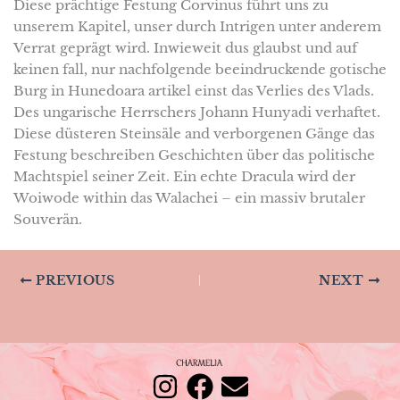
Diese prächtige Festung Corvinus führt uns zu
unserem Kapitel, unser durch Intrigen unter anderem
Verrat geprägt wird. Inwieweit dus glaubst und auf
keinen fall, nur nachfolgende beeindruckende gotische
Burg in Hunedoara artikel einst das Verlies des Vlads.
Des ungarische Herrschers Johann Hunyadi verhaftet.
Diese düsteren Steinsäle and verborgenen Gänge das
Festung beschreiben Geschichten über das politische
Machtspiel seiner Zeit. Ein echte Dracula wird der
Woiwode within das Walachei – ein massiv brutaler
Souverän.
PREVIOUS
NEXT