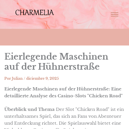
Eierlegende Maschinen
auf der Hühnerstraße
Por
Julian
/
diciembre 9, 2025
Eierlegende Maschinen auf der Hühnerstraße: Eine
detaillierte Analyse des Casino-Slots "Chicken Road"
Überblick und Thema
Der Slot "Chicken Road" ist ein
unterhaltsames Spiel, das sich an Fans von Abenteuer
und Entdeckung richtet. Die Spielauswahl bietet eine