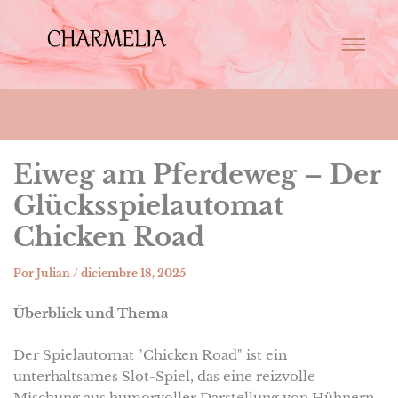
Eiweg am Pferdeweg – Der
Glücksspielautomat
Chicken Road
Por
Julian
/
diciembre 18, 2025
Überblick und Thema
Der Spielautomat "Chicken Road" ist ein
unterhaltsames Slot-Spiel, das eine reizvolle
Mischung aus humorvoller Darstellung von Hühnern