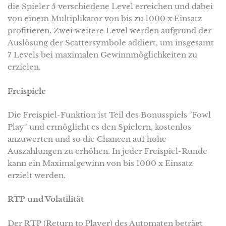
die Spieler 5 verschiedene Level erreichen und dabei
von einem Multiplikator von bis zu 1000 x Einsatz
profitieren. Zwei weitere Level werden aufgrund der
Auslösung der Scattersymbole addiert, um insgesamt
7 Levels bei maximalen Gewinnmöglichkeiten zu
erzielen.
Freispiele
Die Freispiel-Funktion ist Teil des Bonusspiels "Fowl
Play" und ermöglicht es den Spielern, kostenlos
anzuwerten und so die Chancen auf hohe
Auszahlungen zu erhöhen. In jeder Freispiel-Runde
kann ein Maximalgewinn von bis 1000 x Einsatz
erzielt werden.
RTP und Volatilität
Der RTP (Return to Player) des Automaten beträgt