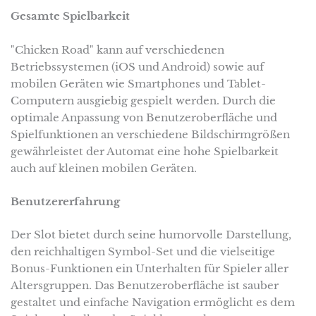
Gesamte Spielbarkeit
"Chicken Road" kann auf verschiedenen
Betriebssystemen (iOS und Android) sowie auf
mobilen Geräten wie Smartphones und Tablet-
Computern ausgiebig gespielt werden. Durch die
optimale Anpassung von Benutzeroberfläche und
Spielfunktionen an verschiedene Bildschirmgrößen
gewährleistet der Automat eine hohe Spielbarkeit
auch auf kleinen mobilen Geräten.
Benutzererfahrung
Der Slot bietet durch seine humorvolle Darstellung,
den reichhaltigen Symbol-Set und die vielseitige
Bonus-Funktionen ein Unterhalten für Spieler aller
Altersgruppen. Das Benutzeroberfläche ist sauber
gestaltet und einfache Navigation ermöglicht es dem