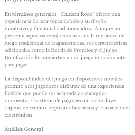
En términos generales, "Chicken Road" ofrece una
experiencia de azar única debido a su diseño
inmersivo y funcionalidad innovadora. Aunque no
presenta aspectos revolucionarios en la mecánica de
juego tradicional de tragamonedas, sus características
adicionales como la Rueda de Premios y el Juego
Bonificación lo convierten en un juego emocionante
para jugar.
La disponibilidad del juego en dispositivos móviles
permite a los jugadores disfrutar de una experiencia
flexible que puede ser accesada en cualquier
momento. El sistema de pago permitido incluye
tarjetas de crédito, depósitos bancarios y transacciones
electrónicas.
Análisis General