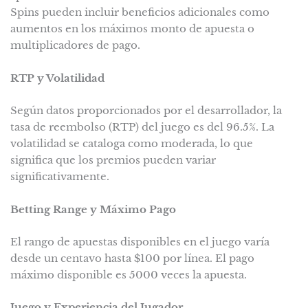
Spins pueden incluir beneficios adicionales como
aumentos en los máximos monto de apuesta o
multiplicadores de pago.
RTP y Volatilidad
Según datos proporcionados por el desarrollador, la
tasa de reembolso (RTP) del juego es del 96.5%. La
volatilidad se cataloga como moderada, lo que
significa que los premios pueden variar
significativamente.
Betting Range y Máximo Pago
El rango de apuestas disponibles en el juego varía
desde un centavo hasta $100 por línea. El pago
máximo disponible es 5000 veces la apuesta.
Juego y Experiencia del Jugador