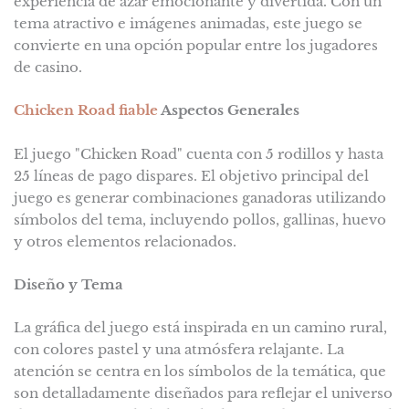
experiencia de azar emocionante y divertida. Con un
tema atractivo e imágenes animadas, este juego se
convierte en una opción popular entre los jugadores
de casino.
Chicken Road fiable
Aspectos Generales
El juego "Chicken Road" cuenta con 5 rodillos y hasta
25 líneas de pago dispares. El objetivo principal del
juego es generar combinaciones ganadoras utilizando
símbolos del tema, incluyendo pollos, gallinas, huevo
y otros elementos relacionados.
Diseño y Tema
La gráfica del juego está inspirada en un camino rural,
con colores pastel y una atmósfera relajante. La
atención se centra en los símbolos de la temática, que
son detalladamente diseñados para reflejar el universo