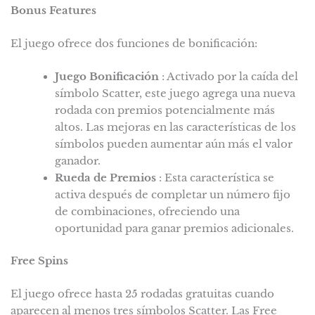
Bonus Features
El juego ofrece dos funciones de bonificación:
Juego Bonificación
: Activado por la caída del
símbolo Scatter, este juego agrega una nueva
rodada con premios potencialmente más
altos. Las mejoras en las características de los
símbolos pueden aumentar aún más el valor
ganador.
Rueda de Premios
: Esta característica se
activa después de completar un número fijo
de combinaciones, ofreciendo una
oportunidad para ganar premios adicionales.
Free Spins
El juego ofrece hasta 25 rodadas gratuitas cuando
aparecen al menos tres símbolos Scatter. Las Free