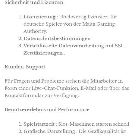
Sicherheit und Lizenzen
Lizenzierung
: Hochwertig lizensiert für
deutsche Spieler von der Malta Gaming
Authority.
Datenschutzbestimmungen
Verschlüsselte Datenverarbeitung mit SSL-
Zertifizierungen
.
Kunden-Support
Für Fragen und Probleme stehen die Mitarbeiter in
Form einer Live-Chat-Funktion, E-Mail oder über das
Kontaktformular zur Verfügung.
Benutzererlebnis und Performance
Spielstartzeit
: Slot-Maschinen starten schnell.
Grafische Darstellung
: Die Grafikqualität ist