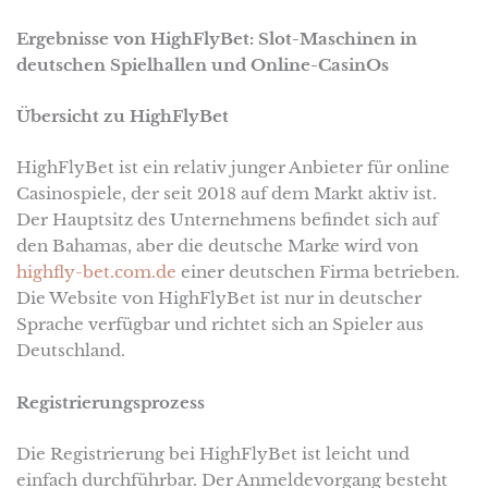
Ergebnisse von HighFlyBet: Slot-Maschinen in
deutschen Spielhallen und Online-CasinOs
Übersicht zu HighFlyBet
HighFlyBet ist ein relativ junger Anbieter für online
Casinospiele, der seit 2018 auf dem Markt aktiv ist.
Der Hauptsitz des Unternehmens befindet sich auf
den Bahamas, aber die deutsche Marke wird von
highfly-bet.com.de
einer deutschen Firma betrieben.
Die Website von HighFlyBet ist nur in deutscher
Sprache verfügbar und richtet sich an Spieler aus
Deutschland.
Registrierungsprozess
Die Registrierung bei HighFlyBet ist leicht und
einfach durchführbar. Der Anmeldevorgang besteht