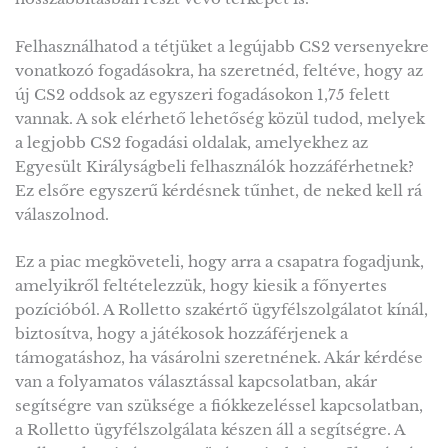
Felhasználhatod a tétjüket a legújabb CS2 versenyekre
vonatkozó fogadásokra, ha szeretnéd, feltéve, hogy az
új CS2 oddsok az egyszeri fogadásokon 1,75 felett
vannak. A sok elérhető lehetőség közül tudod, melyek
a legjobb CS2 fogadási oldalak, amelyekhez az
Egyesült Királyságbeli felhasználók hozzáférhetnek?
Ez elsőre egyszerű kérdésnek tűnhet, de neked kell rá
válaszolnod.
Ez a piac megköveteli, hogy arra a csapatra fogadjunk,
amelyikről feltételezzük, hogy kiesik a főnyertes
pozícióból. A Rolletto szakértő ügyfélszolgálatot kínál,
biztosítva, hogy a játékosok hozzáférjenek a
támogatáshoz, ha vásárolni szeretnének. Akár kérdése
van a folyamatos választással kapcsolatban, akár
segítségre van szüksége a fiókkezeléssel kapcsolatban,
a Rolletto ügyfélszolgálata készen áll a segítségre. A