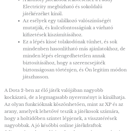
Electricity megbízható és sokoldalú
játékérzéket kínál.
Az esélyek egy találkozó valószínűségét
mutatják, és kulcsfontosságúak a várható
kifizetések kiszámításához.
Ez a lépés kissé tolakodónak tűnhet, és sok
mindenben hasonlítható más ajánlatokhoz, de
minden lépés elengedhetetlen annak
biztosításához, hogy a szerencsejáték
biztonságosan történjen, és Ön legitim módon
játszhasson.
A Dota 2-ben az élő játék valójában nagyobb
kockázatú, de a legmagasabb nyereményt is kínálhatja.
Az olyan funkcióknak köszönhetően, mint az XP és az
arany, amelyek lehetővé teszik a játékosok számára,
hogy a holtidőben szintet lépjenek, a visszatérések
nagyobbak. A jó későbbi online játékdraftok