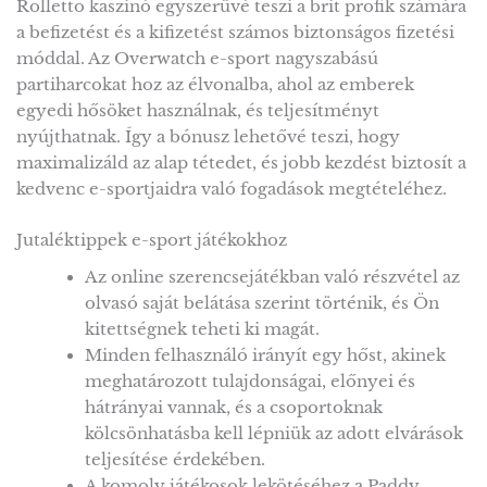
Rolletto kaszinó egyszerűvé teszi a brit profik számára
a befizetést és a kifizetést számos biztonságos fizetési
móddal. Az Overwatch e-sport nagyszabású
partiharcokat hoz az élvonalba, ahol az emberek
egyedi hősöket használnak, és teljesítményt
nyújthatnak. Így a bónusz lehetővé teszi, hogy
maximalizáld az alap tétedet, és jobb kezdést biztosít a
kedvenc e-sportjaidra való fogadások megtételéhez.
Jutaléktippek e-sport játékokhoz
Az online szerencsejátékban való részvétel az
olvasó saját belátása szerint történik, és Ön
kitettségnek teheti ki magát.
Minden felhasználó irányít egy hőst, akinek
meghatározott tulajdonságai, előnyei és
hátrányai vannak, és a csoportoknak
kölcsönhatásba kell lépniük az adott elvárások
teljesítése érdekében.
A komoly játékosok lekötéséhez a Paddy