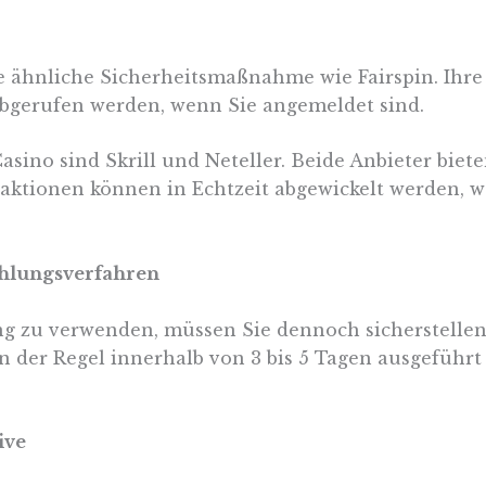
e ähnliche Sicherheitsmaßnahme wie Fairspin. Ihr
abgerufen werden, wenn Sie angemeldet sind.
 Casino sind Skrill und Neteller. Beide Anbieter bie
ktionen können in Echtzeit abgewickelt werden, wa
ahlungsverfahren
g zu verwenden, müssen Sie dennoch sicherstellen, 
n der Regel innerhalb von 3 bis 5 Tagen ausgeführ
ive