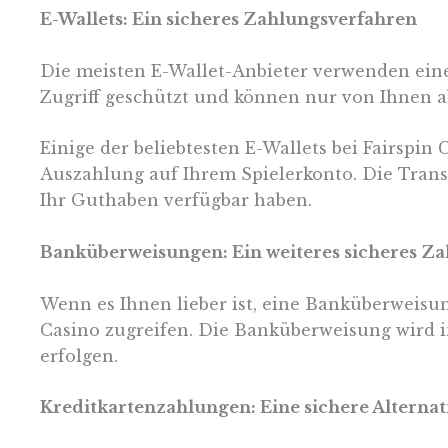
E-Wallets: Ein sicheres Zahlungsverfahren
Die meisten E-Wallet-Anbieter verwenden ein
Zugriff geschützt und können nur von Ihnen 
Einige der beliebtesten E-Wallets bei Fairspin
Auszahlung auf Ihrem Spielerkonto. Die Transa
Ihr Guthaben verfügbar haben.
Banküberweisungen: Ein weiteres sicheres Z
Wenn es Ihnen lieber ist, eine Banküberweisun
Casino zugreifen. Die Banküberweisung wird i
erfolgen.
Kreditkartenzahlungen: Eine sichere Alternat