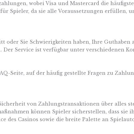
zahlungen, wobei Visa und Mastercard die häufigste
für Spieler, da sie alle Voraussetzungen erfüllen, u
tt oder Sie Schwierigkeiten haben, Ihre Guthaben 
 Der Service ist verfügbar unter verschiedenen Ko
FAQ-Seite, auf der häufig gestellte Fragen zu Zah
Sicherheit von Zahlungstransaktionen über alles stel
aßnahmen können Spieler sicherstellen, dass sie 
e des Casinos sowie die breite Palette an Spiela