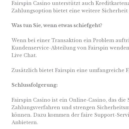
Fairspin Casino unterstützt auch Kreditkarten
Zahlungsoption bietet eine weitere Sicherheit 
Was tun Sie, wenn etwas schiefgeht?
Wenn bei einer Transaktion ein Problem auftri
Kundenservice-Abteilung von Fairspin wenden.
Live Chat.
Zusätzlich bietet Fairspin eine umfangreiche 
Schlussfolgerung:
Fairspin Casino ist ein Online-Casino, das die 
Zahlungsverfahren und strengen Sicherheitsm
können. Dazu kommen der faire Support-Servic
Anbietern.