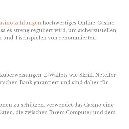
Casino zahlungen
hochwertiges Online-Casino
s es streng reguliert wird, um sicherzustellen,
ten und Tischspielen von renommierten
überweisungen, E-Wallets wie Skrill, Neteller
utschen Bank garantiert und sind daher für
ionen zu schützen, verwendet das Casino eine
e Daten, die zwischen Ihrem Computer und dem