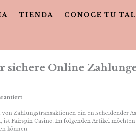
IA
TIENDA
CONOCE TU TA
ür sichere Online Zahlung
rantiert
it von Zahlungstransaktionen ein entscheidender Asp
t, ist Fairspin Casino. Im folgenden Artikel möcht
len können.