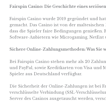
Fairspin Casino: Die Geschichte eines seriöse
Fairspin Casino wurde 2019 gegründet und hat
gemacht. Das Casino ist von der maltesischen B
dass die Spieler faire Bedingungen genießen. 
Software-Anbietern wie Microgaming, NetEnt 
Sichere Online-Zahlungsmethoden: Was Sie wi
Bei Fairspin Casino stehen mehr als 20 Zahlu
und PayPal, sowie Kreditkarten von Visa und 
Spieler aus Deutschland verfügbar.
Die Sicherheit der Online-Zahlungen ist bei F
verschlüsselte Verbindung (SSL-Verschlüsselu
Server des Casinos ausgetauscht werden, versch