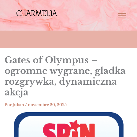
Gates of Olympus –
ogromne wygrane, gładka
rozgrywka, dynamiczna
akcja
Por
Julian
/
noviembre 20, 2025