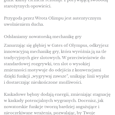
gdzie każdy element rezonuje z porywającą swobodą
starożytnych opowieści.
Przygoda przez Wrota Olimpu jest autentycznym
uwolnieniem ducha.
Odsłaniamy nowatorską mechanikę gry
Zanurzając się głębiej w Gates of Olympus, odkryjesz
innowacyjną mechanikę gry, która wyróżnia ją na tle
tradycyjnych gier slotowych. W przeciwieństwie do
standardowej rozgrywki, ten slot o wysokiej
zmienności motywuje do odejścia z konwencjami
dzięki funkcji „wygrywaj zawsze”, unikając linii wypłat
i dostarczając nieskończone możliwości.
Kaskadowe bębny dodają energii, zmieniając stagnację
w kaskady potencjalnych wygranych. Docenisz, jak
nowatorskie funkcje tworzą bardziej angażujące i
nieoczekiwane wrażenia, pozwalając, by Twoje