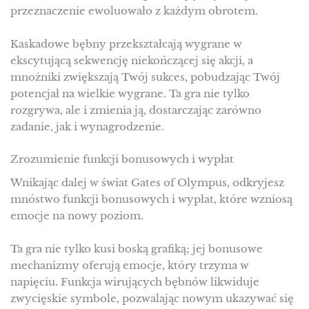
przeznaczenie ewoluowało z każdym obrotem.
Kaskadowe bębny przekształcają wygrane w
ekscytującą sekwencję niekończącej się akcji, a
mnożniki zwiększają Twój sukces, pobudzając Twój
potencjał na wielkie wygrane. Ta gra nie tylko
rozgrywa, ale i zmienia ją, dostarczając zarówno
zadanie, jak i wynagrodzenie.
Zrozumienie funkcji bonusowych i wypłat
Wnikając dalej w świat Gates of Olympus, odkryjesz
mnóstwo funkcji bonusowych i wypłat, które wzniosą
emocje na nowy poziom.
Ta gra nie tylko kusi boską grafiką; jej bonusowe
mechanizmy oferują emocje, który trzyma w
napięciu. Funkcja wirujących bębnów likwiduje
zwycięskie symbole, pozwalając nowym ukazywać się