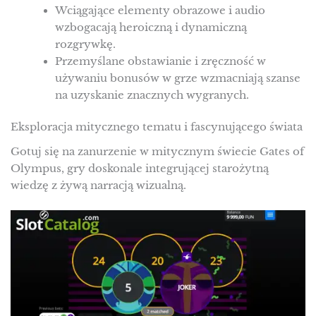
Wciągające elementy obrazowe i audio
wzbogacają heroiczną i dynamiczną
rozgrywkę.
Przemyślane obstawianie i zręczność w
używaniu bonusów w grze wzmacniają szanse
na uzyskanie znacznych wygranych.
Eksploracja mitycznego tematu i fascynującego świata
Gotuj się na zanurzenie w mitycznym świecie Gates of
Olympus, gry doskonale integrującej starożytną
wiedzę z żywą narracją wizualną.