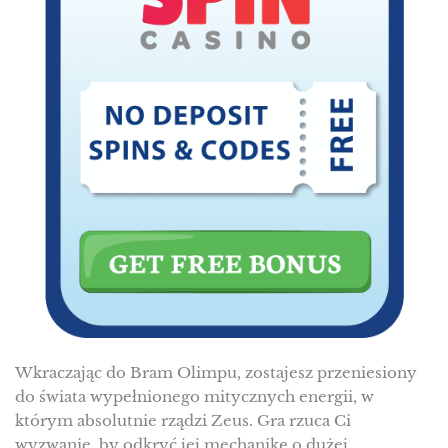
Wkraczając do Bram Olimpu, zostajesz przeniesiony
do świata wypełnionego mitycznych energii, w
którym absolutnie rządzi Zeus. Gra rzuca Ci
wyzwanie, by odkryć jej mechanikę o dużej