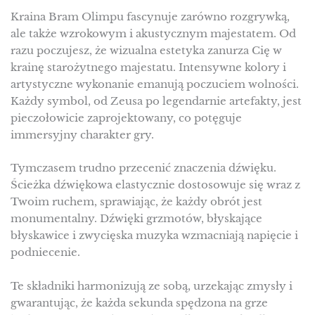
Kraina Bram Olimpu fascynuje zarówno rozgrywką,
ale także wzrokowym i akustycznym majestatem. Od
razu poczujesz, że wizualna estetyka zanurza Cię w
krainę starożytnego majestatu. Intensywne kolory i
artystyczne wykonanie emanują poczuciem wolności.
Każdy symbol, od Zeusa po legendarnie artefakty, jest
pieczołowicie zaprojektowany, co potęguje
immersyjny charakter gry.
Tymczasem trudno przecenić znaczenia dźwięku.
Ścieżka dźwiękowa elastycznie dostosowuje się wraz z
Twoim ruchem, sprawiając, że każdy obrót jest
monumentalny. Dźwięki grzmotów, błyskające
błyskawice i zwycięska muzyka wzmacniają napięcie i
podniecenie.
Te składniki harmonizują ze sobą, urzekając zmysły i
gwarantując, że każda sekunda spędzona na grze