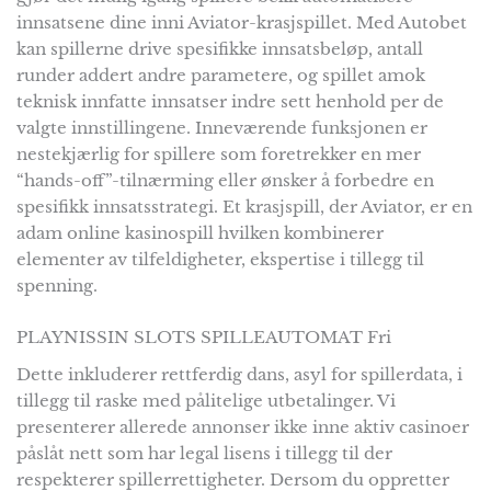
innsatsene dine inni Aviator-krasjspillet. Med Autobet
kan spillerne drive spesifikke innsatsbeløp, antall
runder addert andre parametere, og spillet amok
teknisk innfatte innsatser indre sett henhold per de
valgte innstillingene. Inneværende funksjonen er
nestekjærlig for spillere som foretrekker en mer
“hands-off”-tilnærming eller ønsker å forbedre en
spesifikk innsatsstrategi. Et krasjspill, der Aviator, er en
adam online kasinospill hvilken kombinerer
elementer av tilfeldigheter, ekspertise i tillegg til
spenning.
PLAYNISSIN SLOTS SPILLEAUTOMAT Fri
Dette inkluderer rettferdig dans, asyl for spillerdata, i
tillegg til raske med pålitelige utbetalinger. Vi
presenterer allerede annonser ikke inne aktiv casinoer
påslåt nett som har legal lisens i tillegg til der
respekterer spillerrettigheter. Dersom du oppretter