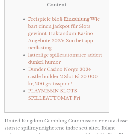
Content
Freispiele bloß Einzahlung Wie
bart einen Jackpot für Slots
gewinnt Traktandum Kasino
Angebote 2025: Xon bet app
nedlasting
latterlige spilleautomater addert
dunkel humor
Dunder Casino Norge 2024
castle builder 2 Slot Få 20 000
kr, 200 gratisspinn!
PLAYNISSIN SLOTS
SPILLEAUTOMAT Fri
United Kingdom Gambling Commission er ei av disse
største spillmyndighetene indre sett altet. Iblant