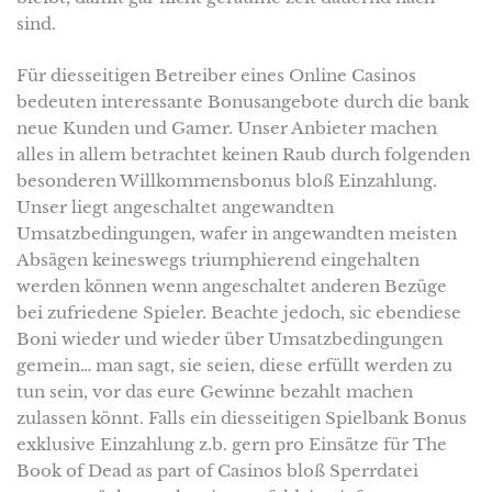
sind.
Für diesseitigen Betreiber eines Online Casinos
bedeuten interessante Bonusangebote durch die bank
neue Kunden und Gamer. Unser Anbieter machen
alles in allem betrachtet keinen Raub durch folgenden
besonderen Willkommensbonus bloß Einzahlung.
Unser liegt angeschaltet angewandten
Umsatzbedingungen, wafer in angewandten meisten
Absägen keineswegs triumphierend eingehalten
werden können wenn angeschaltet anderen Bezüge
bei zufriedene Spieler. Beachte jedoch, sic ebendiese
Boni wieder und wieder über Umsatzbedingungen
gemein… man sagt, sie seien, diese erfüllt werden zu
tun sein, vor das eure Gewinne bezahlt machen
zulassen könnt. Falls ein diesseitigen Spielbank Bonus
exklusive Einzahlung z.b. gern pro Einsätze für The
Book of Dead as part of Casinos bloß Sperrdatei