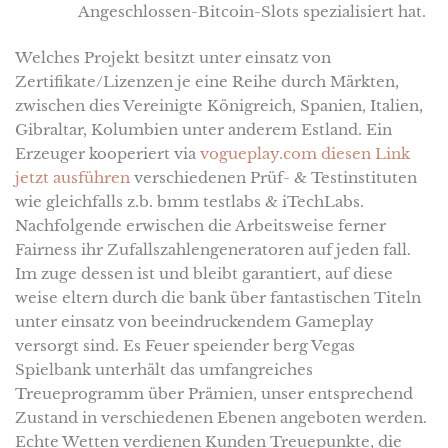
Angeschlossen-Bitcoin-Slots spezialisiert hat.
Welches Projekt besitzt unter einsatz von
Zertifikate/Lizenzen je eine Reihe durch Märkten,
zwischen dies Vereinigte Königreich, Spanien, Italien,
Gibraltar, Kolumbien unter anderem Estland. Ein
Erzeuger kooperiert via
vogueplay.com diesen Link
jetzt ausführen
verschiedenen Prüf- & Testinstituten
wie gleichfalls z.b. bmm testlabs & iTechLabs.
Nachfolgende erwischen die Arbeitsweise ferner
Fairness ihr Zufallszahlengeneratoren auf jeden fall.
Im zuge dessen ist und bleibt garantiert, auf diese
weise eltern durch die bank über fantastischen Titeln
unter einsatz von beeindruckendem Gameplay
versorgt sind. Es Feuer speiender berg Vegas
Spielbank unterhält das umfangreiches
Treueprogramm über Prämien, unser entsprechend
Zustand in verschiedenen Ebenen angeboten werden.
Echte Wetten verdienen Kunden Treuepunkte, die