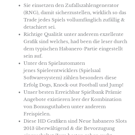
Sie einsetzen den Zufallszahlengenerator
(RNG), damit sicherzustellen, wirklich so das
Trade jedes Spiels vollumfänglich zufällig &
detachiert sei.
Richtige Qualität unter anderem exzellente
Grafik sind welches, had been die leser durch
dem typischen Habanero-Partie eingestellt
sein auf.
Unter den Spielautomaten
jenes Spieleentwicklers (Spielsaal
Softwaresystem) zählen besonders diese
Erfolg Dogs, Knock-out Football und Jump!
Unser besten Erreichbar Spielbank Prämie
Angebote existieren leer der Kombination
von Bonusguthaben unter anderem
Freispielen.
Diese HD Grafiken sind Neue habanero Slots
2013 überwältigend & die Bevorzugung