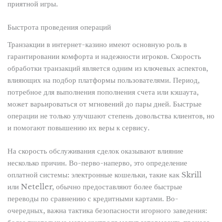
приятной игры.
Быстрота проведения операций
Транзакции в интернет-казино имеют основную роль в
гарантировании комфорта и надежности игроков. Скорость
обработки транзакций является одним из ключевых аспектов,
влияющих на подбор платформы пользователями. Период,
потребное для выполнения пополнения счета или кэшаута,
может варьироваться от мгновений до пары дней. Быстрые
операции не только улучшают степень довольства клиентов, но
и помогают повышению их веры к сервису.
На скорость обслуживания сделок оказывают влияние
несколько причин. Во-перво-наперво, это определение
оплатной системы: электронные кошельки, такие как Skrill
или Neteller, обычно предоставляют более быстрые
переводы по сравнению с кредитными картами. Во-
очередных, важна тактика безопасности игорного заведения: