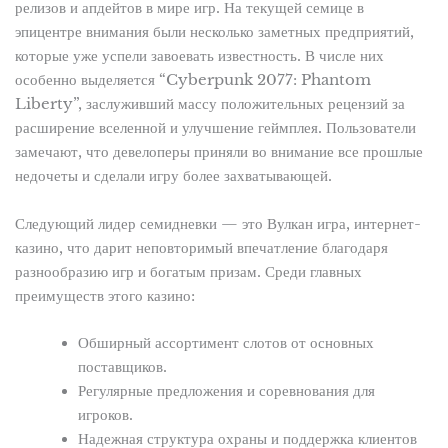
релизов и апдейтов в мире игр. На текущей семице в
эпицентре внимания были несколько заметных предприятий,
которые уже успели завоевать известность. В числе них
особенно выделяется “Cyberpunk 2077: Phantom
Liberty”, заслуживший массу положительных рецензий за
расширение вселенной и улучшение геймплея. Пользователи
замечают, что девелоперы приняли во внимание все прошлые
недочеты и сделали игру более захватывающей.
Следующий лидер семидневки — это Вулкан игра, интернет-
казино, что дарит неповторимый впечатление благодаря
разнообразию игр и богатым призам. Среди главных
преимуществ этого казино:
Обширный ассортимент слотов от основных
поставщиков.
Регулярные предложения и соревнования для
игроков.
Надежная структура охраны и поддержка клиентов