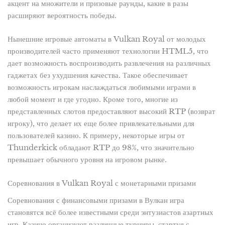
акцент на множители и призовые раунды, какие в разы
расширяют вероятность победы.
Нынешние игровые автоматы в Vulkan Royal от молодых
производителей часто применяют технологии HTML5, что
дает возможность воспроизводить развлечения на различных
гаджетах без ухудшения качества. Такое обеспечивает
возможность игрокам наслаждаться любимыми играми в
любой момент и где угодно. Кроме того, многие из
представленных слотов предоставляют высокий RTP (возврат
игроку), что делает их еще более привлекательными для
пользователей казино. К примеру, некоторые игры от
Thunderkick обладают RTP до 98%, что значительно
превышает обычного уровня на игровом рынке.
Соревнования в Vulkan Royal с монетарными призами
Соревнования с финансовыми призами в Вулкан игра
становятся всё более известными среди энтузиастов азартных
игр. Казино организуют различные турниры, стартуя с