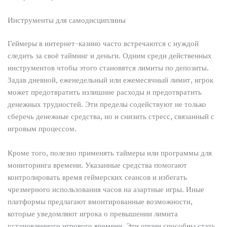
Инструменты для самодисциплины
Геймеры в интернет-казино часто встречаются с нуждой
следить за своё тайминг и деньги. Одним среди действенных
инструментов чтобы этого становятся лимиты по депозиты.
Задав дневной, еженедельный или ежемесячный лимит, игрок
может предотвратить излишние расходы и предотвратить
денежных трудностей. Эти пределы содействуют не только
сберечь денежные средства, но и снизить стресс, связанный с
игровым процессом.
Кроме того, полезно применять таймеры или программы для
мониторинга времени. Указанные средства помогают
контролировать время геймерских сеансов и избегать
чрезмерного использования часов на азартные игры. Иные
платформы предлагают вмонтированные возможности,
которые уведомляют игрока о превышении лимита
установленного игрового времени. Эти опции способны стать