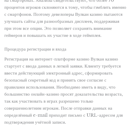
на смартфонах. Анализы свидетельствуют, что более 70
процентов игроков склоняются к тому, чтобы гэмблить именно
с смартфонов. Поэтому девелоперы Вулкан казино пытаются
улучшать сайты для разнообразных дисплеев, поддерживая
при этом все опции. Это позволяет сохранять внимание
геймеров и повышать их участие в ходе геймплея.
Процедура регистрации и входа
Регистрация на интернет-платформе казино Вулкан казино
стартует с ввода данных в легкой заявки. Клиенту требуется
ввести действующий электронный адрес, сформировать
безопасный секретный код и принять свое согласие с
правилами использования. Необходимо иметь в виду, что
большинство онлайн-казино просят доказательства возраста,
так как участвовать в играх разрешено только
совершеннолетним игрокам. После отправки данных на
определённый e-mail приходит письмо с URL-адресом для
подтверждения учётной записи.