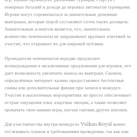
покерных баталий и доходя до игровых автоматов турнирами.
Игроки могут соревноваться за значительные денежные
выигрыши, которые порой составляют сотен тысяч долларов.
Значительным аспектом является, что, значительное
количество чемпионаты не запрашивают крупных платежей за
участие, что открывает их для широкой публики.
Проводители чемпионатов нередко предлагают
вознаграждения и эксклюзивные предложения для игроков, что
дает возможность увеличить шансы на выигрыш. Скажем,
определённые интернет-казино предоставляют бесплатные
спины или дополнительные фишки при записи в конкурсе.
Участие в аналогичных мероприятиях не просто обеспечивает
острые ощущения плюс азартные эмоции, а также позволяет
прокачать свои навыки игры, изучая тактики других игроков.
Для участничества внутри конкурсах Vulkan Royal важно
отслеживать планом и требованиями проведения, так как они