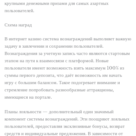
крупными денежными призами для самых азартных
пользователей.
Схема наград
В интернет казино система вознаграждений выполняет важную
задачу в завлечении и сохранении пользователей.
Вознаграждения за учетную запись часто являются стартовым
этапом на пути к взаимосвязи с платформой. Новые
пользователи имеют возможность взять максимум 100% из
суммы первого депозита, что даёт возможность им начать
игру с большим балансом. Такое подогревает внимание и
стремление попробовать разнообразные аттракционы,
имеющиеся на портале.
Планы лояльности — дополнительный один значимый
компонент системы вознаграждений. Эти поощряют лояльных
пользователей, предоставляя эксклюзивные бонусы, возврат
средств и индивидуальные предложения. В зависимости от