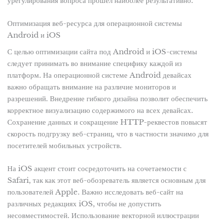
урегулирования вопроса прошел наиболее результативно.
Оптимизация веб-ресурса для операционной системы
Android и iOS
С целью оптимизации сайта под Android и iOS-системы
следует принимать во внимание специфику каждой из
платформ. На операционной системе Android девайсах
важно обращать внимание на различие мониторов и
разрешений. Внедрение гибкого дизайна позволит обеспечить
корректное визуализацию содержимого на всех девайсах.
Сохранение данных и сокращение HTTP-реквестов повысят
скорость подгрузку веб-страниц, что в частности значимо для
посетителей мобильных устройств.
На iOS акцент стоит сосредоточить на сочетаемости с
Safari, так как этот веб-обозреватель является основным для
пользователей Apple. Важно исследовать веб-сайт на
различных редакциях iOS, чтобы не допустить
несовместимостей. Использование векторной иллюстрации