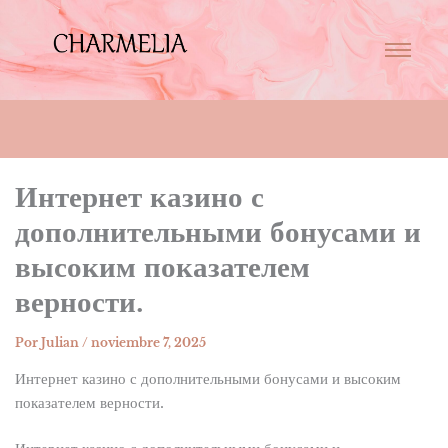
Интернет казино с
дополнительными бонусами и
высоким показателем
верности.
Por
Julian
/
noviembre 7, 2025
Интернет казино с дополнительными бонусами и высоким
показателем верности.