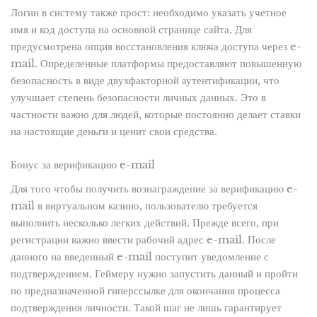
Логин в систему также прост: необходимо указать учетное
имя и код доступа на основной странице сайта. Для
предусмотрена опция восстановления ключа доступа через e-
mail. Определенные платформы предоставляют повышенную
безопасность в виде двухфакторной аутентификации, что
улучшает степень безопасности личных данных. Это в
частности важно для людей, которые постоянно делает ставки
на настоящие деньги и ценит свои средства.
Бонус за верификацию e-mail
Для того чтобы получить вознаграждение за верификацию e-
mail в виртуальном казино, пользователю требуется
выполнить несколько легких действий. Прежде всего, при
регистрации важно ввести рабочий адрес e-mail. После
данного на введенный e-mail поступит уведомление с
подтверждением. Геймеру нужно запустить данный и пройти
по предназначенной гиперссылке для окончания процесса
подтверждения личности. Такой шаг не лишь гарантирует