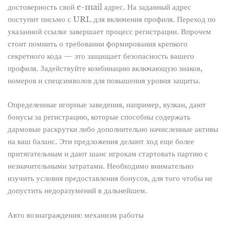
достоверность свой e-mail адрес. На заданный адрес
поступит письмо с URL для включения профиля. Переход по
указанной ссылке завершает процесс регистрации. Впрочем
стоит помнить о требовании формирования крепкого
секретного кода — это защищает безопасность вашего
профиля. Задействуйте комбинацию включающую знаков,
номеров и спецсимволов для повышения уровня защиты.
Определенные игорные заведения, например, вулкан, дают
бонусы за регистрацию, которые способны содержать
дармовые раскрутки либо дополнительно начисленные активы
на ваш баланс. Эти предложения делают ход еще более
притягательным и дают шанс игрокам стартовать партию с
незначительными затратами. Необходимо внимательно
изучить условия предоставления бонусов, для того чтобы не
допустить недоразумений в дальнейшем.
Авто вознаграждения: механизм работы