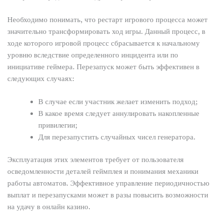
Необходимо понимать, что рестарт игрового процесса может
значительно трансформировать ход игры. Данный процесс, в
ходе которого игровой процесс сбрасывается к начальному
уровню вследствие определенного инцидента или по
инициативе геймера. Перезапуск может быть эффективен в
следующих случаях:
В случае если участник желает изменить подход;
В какое время следует аннулировать накопленные
привилегии;
Для перезапустить случайных чисел генератора.
Эксплуатация этих элементов требует от пользователя
осведомленности деталей геймплея и понимания механики
работы автоматов. Эффективное управление периодичностью
выплат и перезапусками может в разы повысить возможности
на удачу в онлайн казино.