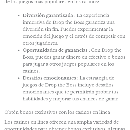
de los juegos más populares en los casinos:
Diversión garantizada
: La experiencia
inmersiva de Drop the Boss garantiza una
diversión sin fin. Puedes experimentar la
emoción del juego y el estrés de competir con
otros jugadores.
Oportunidades de ganancias
: Con Drop the
Boss, puedes ganar dinero en efectivo o bonos
para jugar a otros juegos populares en los
casinos.
Desafíos emocionantes
: La estrategia de
juegos de Drop the Boss incluye desafíos
emocionantes que te permitirán probar tus
habilidades y mejorar tus chances de ganar.
Obtén bonos exclusivos con los casinos en línea
Los casinos en línea ofrecen una amplia variedad de
oportunidades para obtener bonos exclusivos. Algunas